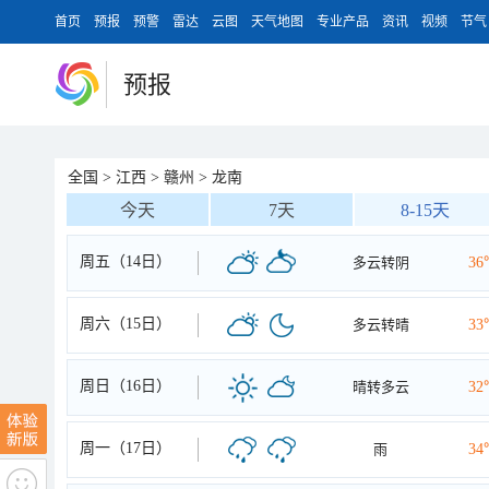
首页
预报
预警
雷达
云图
天气地图
专业产品
资讯
视频
节气
预报
全国
>
江西
>
赣州
>
龙南
今天
7天
8-15天
周五（14日）
多云转阴
36
周六（15日）
多云转晴
33
周日（16日）
晴转多云
32
周一（17日）
雨
34