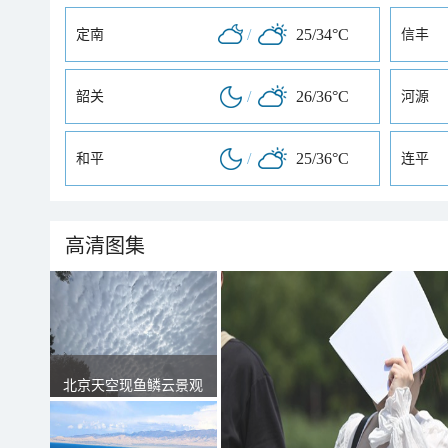
/
25/34°C
定南
信丰
/
26/36°C
韶关
河源
/
25/36°C
和平
连平
高清图集
北京天空现鱼鳞云景观