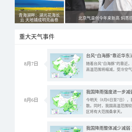
青海湖畔：湖光花海长
北京气温创今年来新高 焖蒸
云 天地铺成明亮画卷
重大天气事件
台风“白海豚”靠近华东
8月7日
随着台风“白海豚”的靠近
高温范围将缩减，受冷空气
8月6日
今明天（8月6日至7日）
散。同时，我国高温范围较
区将有大范围桑拿天。
我国降雨整体减少减弱