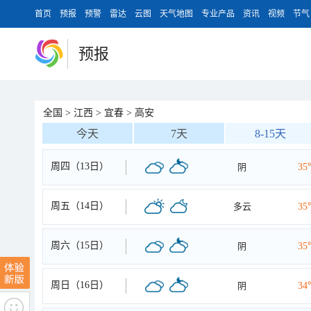
首页
预报
预警
雷达
云图
天气地图
专业产品
资讯
视频
节气
预报
全国
>
江西
>
宜春
>
高安
今天
7天
8-15天
周四（13日）
阴
35
周五（14日）
多云
35
周六（15日）
阴
35
周日（16日）
阴
34