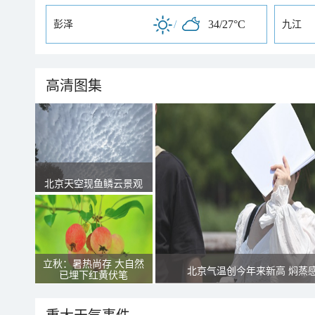
/
34/27°C
彭泽
九江
高清图集
北京天空现鱼鳞云景观
立秋：暑热尚存 大自然
北京气温创今年来新高 焖蒸
已埋下红黄伏笔