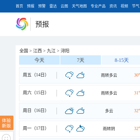
首页
预报
预警
雷达
云图
天气地图
专业产品
资讯
视频
节气
预报
全国
>
江西
>
九江
>
浔阳
今天
7天
8-15天
周五（14日）
雨转多云
30
周六（15日）
雨转多云
31
周日（16日）
多云
32
周一（17日）
雨转阴
32