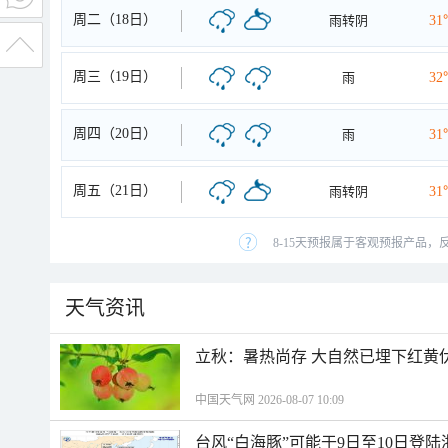
周二（18日）
雨转阴
31
周三（19日）
雨
32
周四（20日）
雨
31
周五（21日）
雨转阴
31
8-15天预报属于客观预报产品，
天气资讯
立秋：暑热尚存 大自然已埋下红黄
中国天气网 2026-08-07 10:09
台风“白海豚”可能于9日至10日登