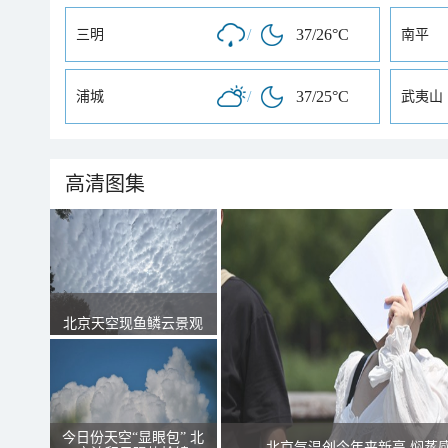
/
37/26°C
三明
南平
/
37/25°C
浦城
武夷山
高清图集
北京天空现鱼鳞云景观
今日份天空“显眼包” 北
北京气温创今年来新高 焖蒸