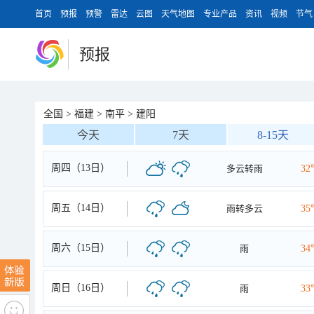
首页
预报
预警
雷达
云图
天气地图
专业产品
资讯
视频
节气
预报
全国
>
福建
>
南平
>
建阳
今天
7天
8-15天
周四（13日）
多云转雨
32
周五（14日）
雨转多云
35
周六（15日）
雨
34
周日（16日）
雨
33