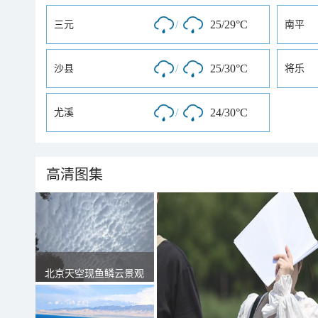
/
25/29°C
三元
南平
/
25/30°C
沙县
将乐
/
24/30°C
尤溪
高清图集
北京天空现鱼鳞云景观