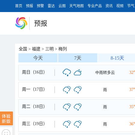
首页
预报
预警
雷达
云图
天气地图
专业产品
资讯
视频
节气
预报
全国
>
福建
>
三明
>
梅列
今天
7天
8-15天
周日（16日）
中雨转多云
32
周一（17日）
雨
37
周二（18日）
雨
35
周三（19日）
雨
36