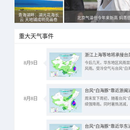
青海湖畔：湖光花海长
北京气温创今年来新高 焖蒸
云 天地铺成明亮画卷
重大天气事件
浙江上海等地将承接台风
8月9日
今后几天，华东地区风雨显
风雨。受冷空气与台风“白
台风“白海豚”靠近浙闽
8月8日
周末至下周初，随着台风“
续强降雨。同时暑热消减，
台风“白海豚”靠近华东