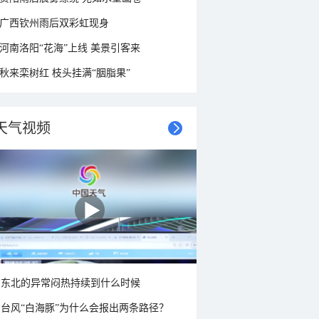
广西钦州雨后双彩虹现身
河南洛阳“花海”上线 美景引客来
秋来栾树红 枝头挂满“胭脂果”
天气视频
东北的异常闷热持续到什么时候
台风“白海豚”为什么会报出两条路径？