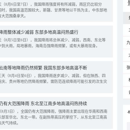
天（8月6日至7日），我国降雨强度将有所减弱，雨区仍比较分
同时，我国高温范围较大，新疆、甘肃等地以干热为主，中东部地
有大范围桑拿天。
降雨整体减少减弱 东部多地高温闷热盛行
天（8月5日至6日），我国降雨将总体减少、减弱，西南、东北等
中到大雨，局地暴雨，海南岛强降雨频繁，或有大暴雨现身。
云南等地降雨仍然频繁 我国东部多地高温不断
三天（8月4日至6日），我国降雨逐步减少、减弱，但在陕西、四
重庆、贵州等地仍然降雨频繁，需防范连续降雨可能引发的次生灾
仍有大范围降雨 东北至江南多地高温闷热持续
（8月3日），全国仍有大范围降雨，强降雨主要出现在华南和西南
东部至华北、东北一带。在副热带高压的掌控下，从东北至江南高
热天气持续。