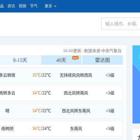
品
资讯
视频
节气
更多
18:00更新
|
数据来源 中央气象台
8-15天
40天
雷达图
多云转雨
35℃
/22℃
无持续风向转西风
<3级
雨转多云
34℃
/22℃
西北风转南风
<3级
晴
34℃
/22℃
西北风转东南风
<3级
雨转阴
36℃
/24℃
东南风
<3级