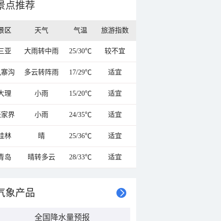
景点推荐
景区
天气
气温
旅游指数
三亚
大雨转中雨
25/30℃
较不宜
九寨沟
多云转阵雨
17/29℃
适宜
大理
小雨
15/20℃
适宜
张家界
小雨
24/35℃
适宜
桂林
晴
25/36℃
适宜
青岛
晴转多云
28/33℃
适宜
气象产品
全国降水量预报