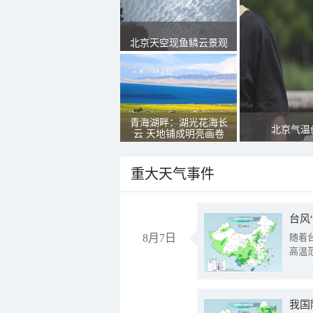
北京天空现鱼鳞云景观
青海湖畔：湖光花海长
北京气温
云 天地铺成明亮画卷
重大天气事件
台风
8月7日
随着
高温