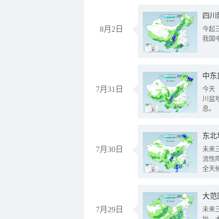
8月2日
今起
我国
中东
7月31日
今天
川盆
息。
东北
7月30日
未来
流性
全天
大范
7月29日
未来
抬、