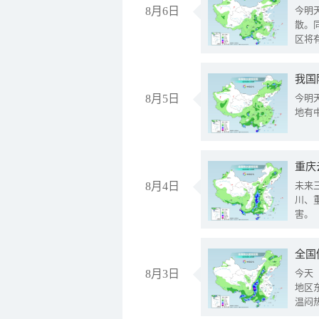
8月6日
今明
散。
区将
我国
8月5日
今明
地有
重庆
8月4日
未来
川、
害。
全国
8月3日
今天
地区
温闷