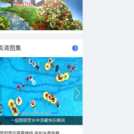
高清图集
走进青海祁连 邂逅一场大自然的顶级配色
贵阳雨后晨雾缭绕 宛如水墨画卷