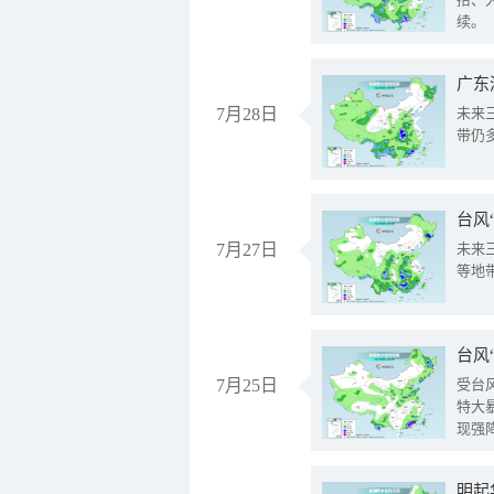
续。
广东
7月28日
未来
带仍
台风
7月27日
未来
等地
台风
7月25日
受台
特大
现强
明起