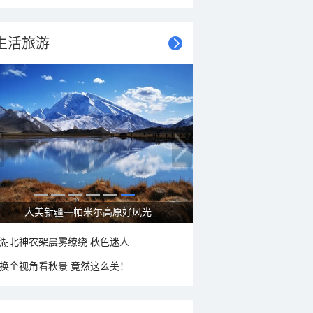
生活旅游
立秋节气：北方逐渐转凉 南方暑热仍盛
湖北神农架晨雾缭绕 秋色迷人
换个视角看秋景 竟然这么美！