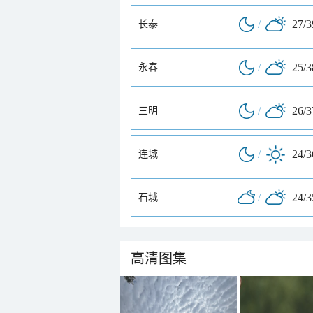
/
27/
长泰
/
25/
永春
/
26/
三明
/
24/
连城
/
24/
石城
高清图集