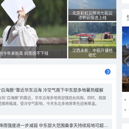
北京彩虹云隙光七彩云
浓积云接连上线
江西永新：中稻开镰抢
创今年来新高 焖蒸感不下线
收忙
“白海豚”靠近华东沿海 冷空气南下中东部多地暑热缓解
台风“白海豚”的靠近，华东沿海多地将迎强劲台风雨。同时，我国
范围将缩减，受冷空气影响，今天东北多地将率先迎来降温。
我国降雨强度进一步减弱 中东部大范围桑拿天持续局地可超38℃