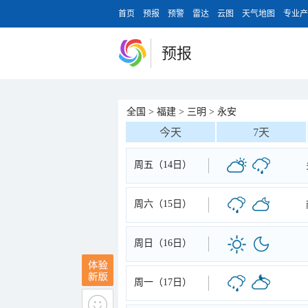
首页
预报
预警
雷达
云图
天气地图
专业产
预报
全国
>
福建
>
三明
>
永安
今天
7天
周五（14日）
周六（15日）
周日（16日）
周一（17日）