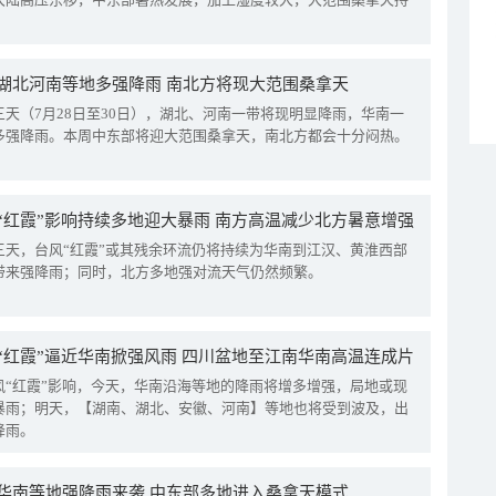
湖北河南等地多强降雨 南北方将现大范围桑拿天
三天（7月28日至30日），湖北、河南一带将现明显降雨，华南一
多强降雨。本周中东部将迎大范围桑拿天，南北方都会十分闷热。
“红霞”影响持续多地迎大暴雨 南方高温减少北方暑意增强
三天，台风“红霞”或其残余环流仍将持续为华南到江汉、黄淮西部
带来强降雨；同时，北方多地强对流天气仍然频繁。
“红霞”逼近华南掀强风雨 四川盆地至江南华南高温连成片
风“红霞”影响，今天，华南沿海等地的降雨将增多增强，局地或现
暴雨；明天，【湖南、湖北、安徽、河南】等地也将受到波及，出
降雨。
华南等地强降雨来袭 中东部多地进入桑拿天模式