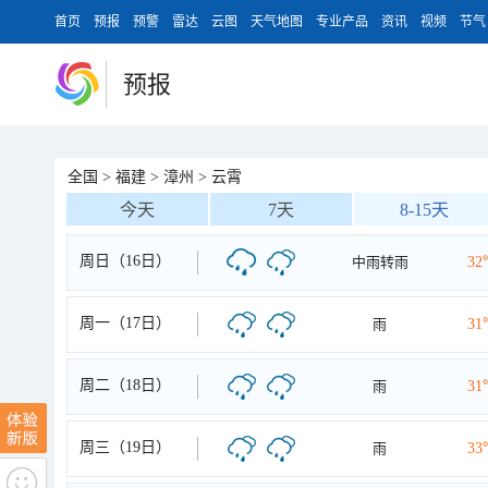
首页
预报
预警
雷达
云图
天气地图
专业产品
资讯
视频
节气
预报
全国
>
福建
>
漳州
>
云霄
今天
7天
8-15天
周日（16日）
中雨转雨
32
周一（17日）
雨
31
周二（18日）
雨
31
周三（19日）
雨
33