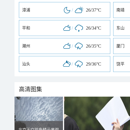
/
26/37°C
漳浦
南靖
/
26/34°C
平和
东山
/
26/35°C
潮州
厦门
/
29/36°C
汕头
饶平
高清图集
北京天空现鱼鳞云景观