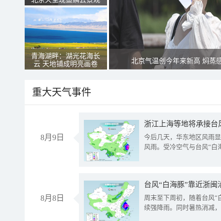
青海湖畔：湖光花海长
北京气温创今年来新高 焖蒸
云 天地铺成明亮画卷
重大天气事件
浙江上海等地将承接台风
8月9日
今后几天，华东地区风雨显
风雨。受冷空气与台风“白
台风“白海豚”靠近浙闽
8月8日
周末至下周初，随着台风“
续强降雨。同时暑热消减，