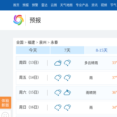
首页
预报
预警
雷达
云图
天气地图
专业产品
资讯
视频
节气
预报
全国
>
福建
>
泉州
>
永春
今天
7天
8-15天
周四（13日）
多云转雨
33
周五（14日）
雨
37
周六（15日）
雨转阴
36
周日（16日）
雨
34