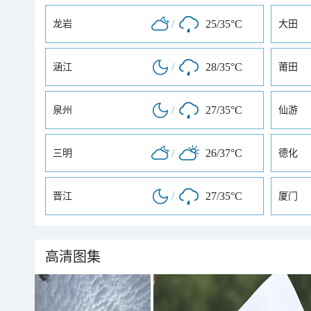
/
25/35°C
龙岩
大田
/
28/35°C
涵江
莆田
/
27/35°C
泉州
仙游
/
26/37°C
三明
德化
/
27/35°C
晋江
厦门
高清图集