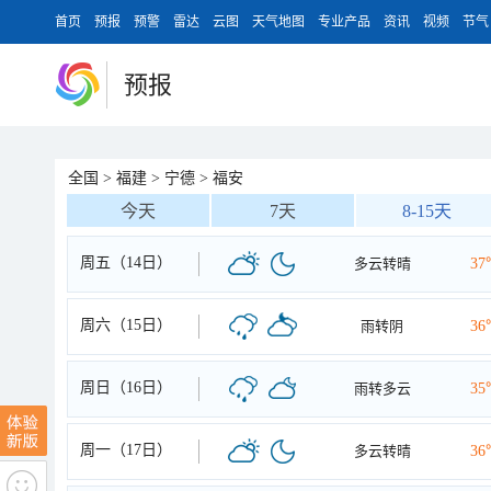
首页
预报
预警
雷达
云图
天气地图
专业产品
资讯
视频
节气
预报
全国
>
福建
>
宁德
>
福安
今天
7天
8-15天
周五（14日）
多云转晴
37
周六（15日）
雨转阴
36
周日（16日）
雨转多云
35
周一（17日）
多云转晴
36