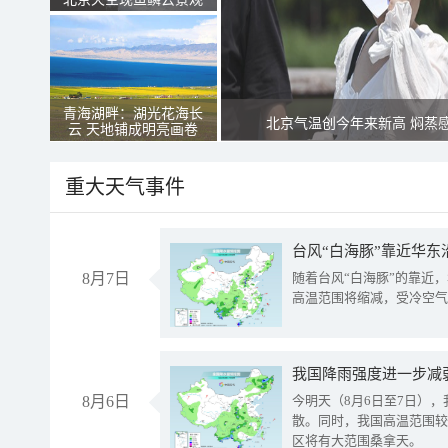
青海湖畔：湖光花海长
北京气温创今年来新高 焖蒸
云 天地铺成明亮画卷
重大天气事件
台风“白海豚”靠近华东
8月7日
随着台风“白海豚”的靠近
高温范围将缩减，受冷空气
8月6日
今明天（8月6日至7日）
散。同时，我国高温范围较
区将有大范围桑拿天。