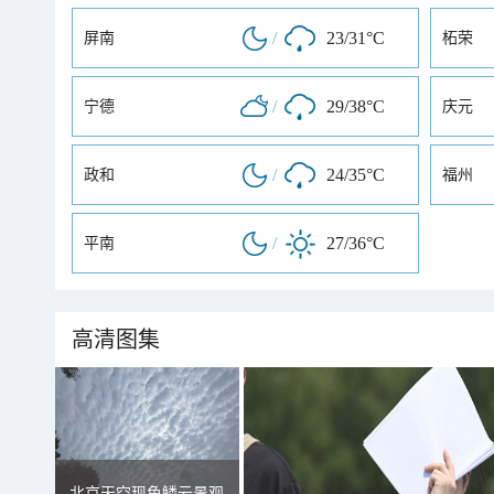
/
23/31°C
屏南
柘荣
/
29/38°C
宁德
庆元
/
24/35°C
政和
福州
/
27/36°C
平南
高清图集
北京天空现鱼鳞云景观