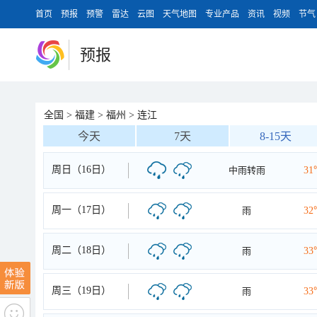
首页
预报
预警
雷达
云图
天气地图
专业产品
资讯
视频
节气
预报
全国
>
福建
>
福州
>
连江
今天
7天
8-15天
周日（16日）
中雨转雨
31
周一（17日）
雨
32
周二（18日）
雨
33
周三（19日）
雨
33