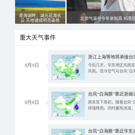
青海湖畔：湖光花海长
北京气温创今年来新高 焖蒸
云 天地铺成明亮画卷
重大天气事件
浙江上海等地将承接台风
8月9日
今后几天，华东地区风雨显
风雨。受冷空气与台风“白
台风“白海豚”靠近浙闽
8月8日
周末至下周初，随着台风“
续强降雨。同时暑热消减，
台风“白海豚”靠近华东