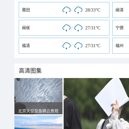
/
28/33°C
莆田
闽清
/
27/31°C
闽侯
宁德
/
27/31°C
福清
福州
高清图集
北京天空现鱼鳞云景观