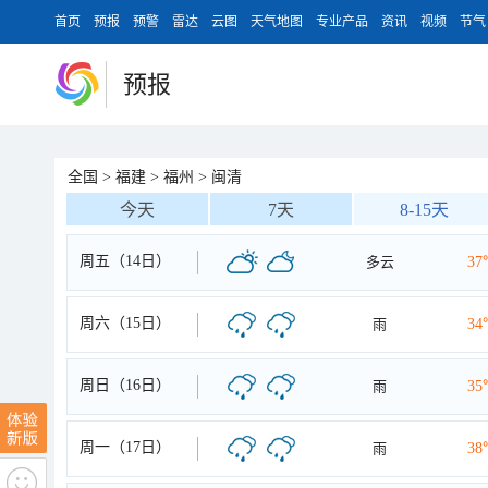
首页
预报
预警
雷达
云图
天气地图
专业产品
资讯
视频
节气
预报
全国
>
福建
>
福州
>
闽清
今天
7天
8-15天
周五（14日）
多云
37
周六（15日）
雨
34
周日（16日）
雨
35
周一（17日）
雨
38