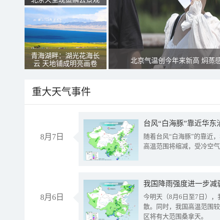
青海湖畔：湖光花海长
北京气温创今年来新高 焖蒸
云 天地铺成明亮画卷
重大天气事件
台风“白海豚”靠近华东
8月7日
随着台风“白海豚”的靠近
高温范围将缩减，受冷空气
8月6日
今明天（8月6日至7日）
散。同时，我国高温范围较
区将有大范围桑拿天。