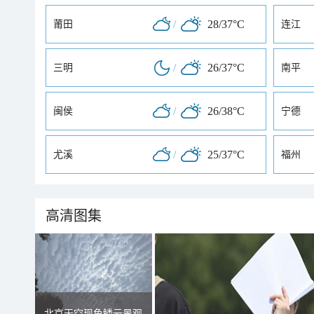
/
28/37°C
莆田
连江
/
26/37°C
三明
南平
/
26/38°C
闽侯
宁德
/
25/37°C
尤溪
福州
高清图集
北京天空现鱼鳞云景观