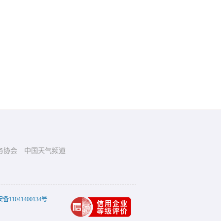
务协会
中国天气频道
11041400134号