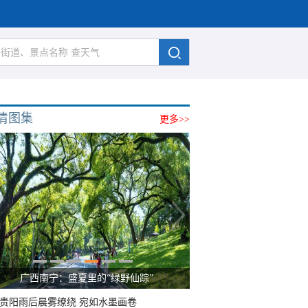
清图集
更多>>
广西南宁：盛夏里的“绿野仙踪”
贵阳雨后晨雾缭绕 宛如水墨画卷