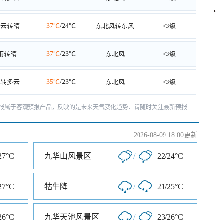
多云转晴
37℃
/24℃
东北风转东风
<3级
雨转晴
37℃
/23℃
东北风
<3级
雨转多云
35℃
/23℃
东北风
<3级
天预报属于客观预报产品，反映的是未来天气变化趋势、请随时关注最新预报.....
2026-08-09 18:00更新
27°C
九华山风景区
/
22/24°C
27°C
牯牛降
/
21/25°C
26°C
九华天池风景区
/
23/26°C