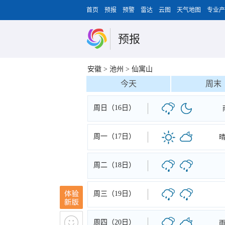
首页
预报
预警
雷达
云图
天气地图
专业产
预报
安徽
>
池州
>
仙寓山
今天
周末
周日（16日）
周一（17日）
周二（18日）
周三（19日）
周四（20日）