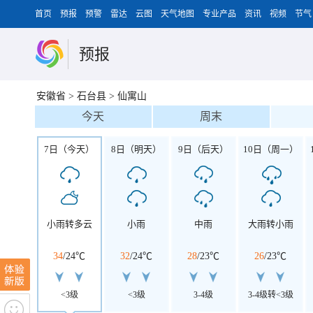
首页
预报
预警
雷达
云图
天气地图
专业产品
资讯
视频
节气
预报
安徽省
>
石台县
>
仙寓山
今天
周末
7日（今天）
8日（明天）
9日（后天）
10日（周一）
小雨转多云
小雨
中雨
大雨转小雨
34
/
24℃
32
/
24℃
28
/
23℃
26
/
23℃
<3级
<3级
3-4级
3-4级转<3级