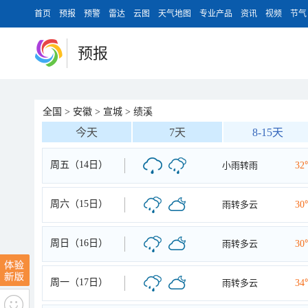
首页
预报
预警
雷达
云图
天气地图
专业产品
资讯
视频
节气
预报
全国
>
安徽
>
宣城
>
绩溪
今天
7天
8-15天
周五（14日）
小雨转雨
32
周六（15日）
雨转多云
30
周日（16日）
雨转多云
30
周一（17日）
雨转多云
34