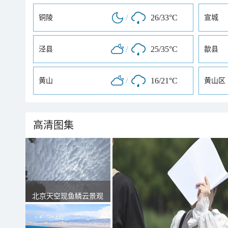
/
26/33°C
铜陵
宣城
/
25/35°C
泾县
歙县
/
16/21°C
黄山
黄山区
高清图集
北京天空现鱼鳞云景观