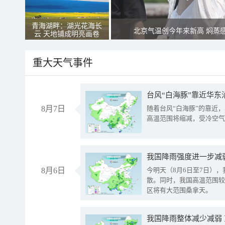
青海湖畔：湖光花海长
北京气温创今年来新高 焖蒸
云 天地铺成明亮画卷
重大天气事件
台风“白海豚”靠近华东
8月7日
随着台风“白海豚”的靠近
高温范围将缩减，受冷空气
8月6日
今明天（8月6日至7日）
散。同时，我国高温范围较
区将有大范围桑拿天。
我国降雨整体减少减弱