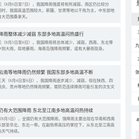
天（8月6日至7日），我国降雨强度将有所减弱，雨区仍比较分
同时，我国高温范围较大，新疆、甘肃等地以干热为主，中东部地
有大范围桑拿天。
降雨整体减少减弱 东部多地高温闷热盛行
天（8月5日至6日），我国降雨将总体减少、减弱，西南、东北等
中到大雨，局地暴雨，海南岛强降雨频繁，或有大暴雨现身。
云南等地降雨仍然频繁 我国东部多地高温不断
三天（8月4日至6日），我国降雨逐步减少、减弱，但在陕西、四
重庆、贵州等地仍然降雨频繁，需防范连续降雨可能引发的次生灾
仍有大范围降雨 东北至江南多地高温闷热持续
（8月3日），全国仍有大范围降雨，强降雨主要出现在华南和西南
东部至华北、东北一带。在副热带高压的掌控下，从东北至江南高
热天气持续。