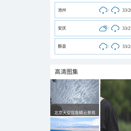
/
33/
池州
/
33/
安庆
/
33/
黟县
高清图集
北京天空现鱼鳞云景观