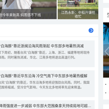
江西永新：中稻开镰抢
创今年来新高 焖蒸感不下线
收忙
“白海豚”靠近浙闽沿海风雨渐起 中东部多地暑热消减
至下周初，随着台风“白海豚”靠近，上海、浙江、福建等地将现持
降雨。同时暑热消减，华北、江南多地将退出高温行列。
“白海豚”靠近华东沿海 冷空气南下中东部多地暑热缓解
台风“白海豚”的靠近，华东沿海多地将迎强劲台风雨。同时，我国
范围将缩减，受冷空气影响，今天东北多地将率先迎来降温。
我国降雨强度进一步减弱 中东部大范围桑拿天持续局地可超38℃