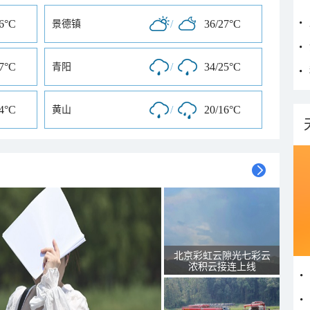
26°C
/
36/27°C
景德镇
27°C
/
34/25°C
青阳
24°C
/
20/16°C
黄山
北京彩虹云隙光七彩云
浓积云接连上线