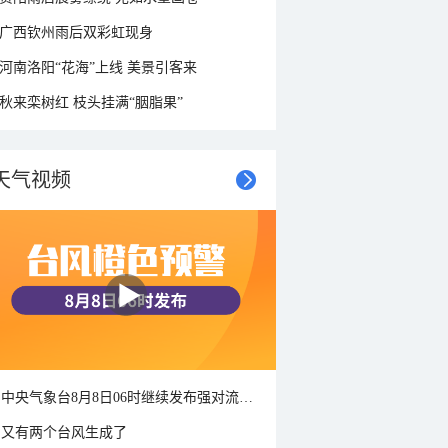
广西钦州雨后双彩虹现身
河南洛阳“花海”上线 美景引客来
秋来栾树红 枝头挂满“胭脂果”
天气视频
中央气象台8月8日06时继续发布强对流天气蓝色预警
又有两个台风生成了