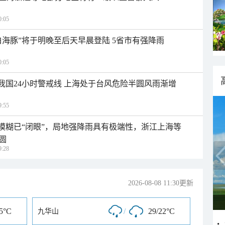
:05
白海豚”将于明晚至后天早晨登陆 5省市有强降雨
:05
入我国24小时警戒线 上海处于台风危险半圆风雨渐增
:55
区模糊已“闭眼”，局地强降雨具有极端性，浙江上海等
圆
:28
2026-08-08 11:30更新
25°C
/
29/22°C
九华山