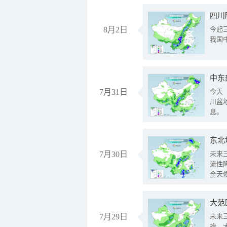
8月2日
今起
我国
中东
7月31日
今天
川盆
息。
东北
7月30日
未来
流性
全天
大范
7月29日
未来
抬、