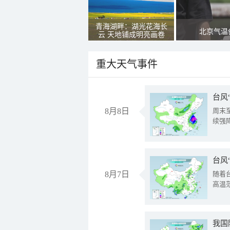
青海湖畔：湖光花海长
北京气温
云 天地铺成明亮画卷
重大天气事件
台风
8月8日
周末
续强
台风
8月7日
随着
高温