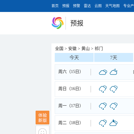
首页
预报
预警
雷达
云图
天气地图
专业产
预报
全国
>
安徽
>
黄山
>
祁门
今天
7天
周六（15日）
周日（16日）
周一（17日）
周二（18日）