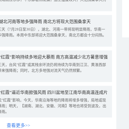
湖北河南等地多强降雨 南北方将现大范围桑拿天
三天（7月28日至30日），湖北、河南一带将现明显降雨，华南一
多强降雨。本周中东部将迎大范围桑拿天，南北方都会十分闷热。
“红霞”影响持续多地迎大暴雨 南方高温减少北方暑意增强
三天，台风“红霞”或其残余环流仍将持续为华南到江汉、黄淮西部
带来强降雨；同时，北方多地强对流天气仍然频繁。
“红霞”逼近华南掀强风雨 四川盆地至江南华南高温连成片
风“红霞”影响，今天，华南沿海等地的降雨将增多增强，局地或现
暴雨；明天，【湖南、湖北、安徽、河南】等地也将受到波及，出
降雨。
查看更多>>