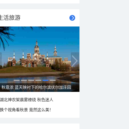
生活旅游
秋意浓 蓝天映衬下的哈尔滨伏尔加庄园
湖北神农架晨雾缭绕 秋色迷人
换个视角看秋景 竟然这么美！