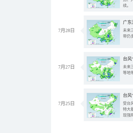
续。
广东
7月28日
未来
带仍
台风
7月27日
未来
等地
台风
7月25日
受台
特大
现强