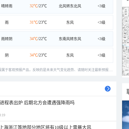
晴转雨
32℃
/23℃
北风转东北风
<3级
雨
31℃
/23℃
东风
<3级
雨转阴
34℃
/22℃
东南风转东风
<3级
阴
34℃
/23℃
东风
<3级
预报属于客观预报产品，反映的是未来天气变化趋势、请随时关注最新预报.....
雨进程表出炉 后期北方会遭遇强降雨吗
:19
上海浙江等地部分地区将有10级以上雷暴大风