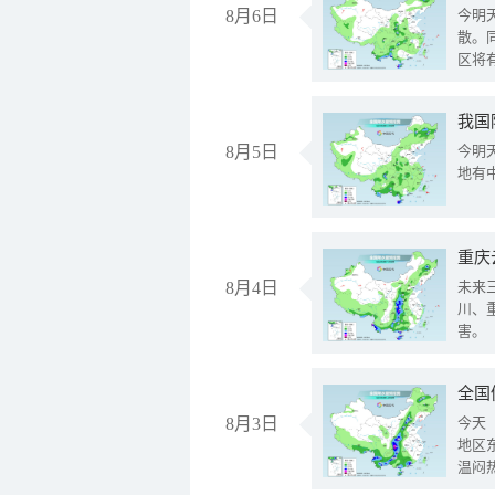
8月6日
今明
散。
区将
我国
8月5日
今明
地有
重庆
8月4日
未来
川、
害。
全国
8月3日
今天
地区
温闷