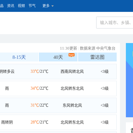
品
资讯
视频
节气
更多
11:30更新
|
数据来源 中央气象台
8-15天
40天
雷达图
阴转多云
33℃
/21℃
西南风转北风
<3级
雨
34℃
/22℃
北风转东北风
<3级
雨
31℃
/22℃
东风转北风
<3级
雨转阴
28℃
/21℃
北风转东北风
<3级