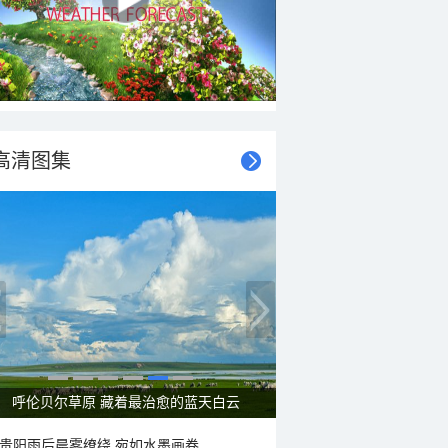
高清图集
呼伦贝尔草原 藏着最治愈的蓝天白云
贵阳雨后晨雾缭绕 宛如水墨画卷