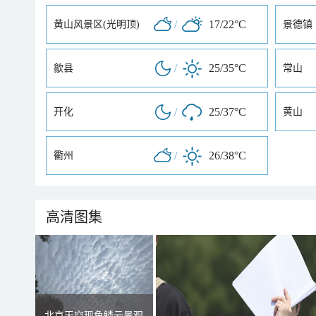
/
17/22°C
黄山风景区(光明顶)
景德镇
/
25/35°C
歙县
常山
/
25/37°C
开化
黄山
/
26/38°C
衢州
高清图集
北京天空现鱼鳞云景观