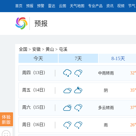
首页
预报
预警
雷达
云图
天气地图
专业产品
资讯
视频
节气
预报
全国
>
安徽
>
黄山
>
屯溪
今天
7天
8-15天
周四（13日）
中雨转雨
32
周五（14日）
阴
35
周六（15日）
多云转雨
37
周日（16日）
雨
26