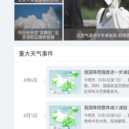
今日份天空“显眼包” 北
北京气温创今年来新高 焖蒸
京浓积云强势抢镜
重大天气事件
8月6日
今明天（8月6日至7日）
散。同时，我国高温范围较
区将有大范围桑拿天。
我国降雨整体减少减弱
8月5日
今明天（8月5日至6日）
地有中到大雨，局地暴雨，