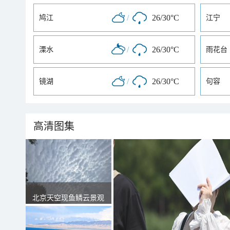
/
26/30°C
鸠江
江宁
/
26/30°C
溧水
雨花台
/
26/30°C
镜湖
句容
高清图集
北京天空现鱼鳞云景观