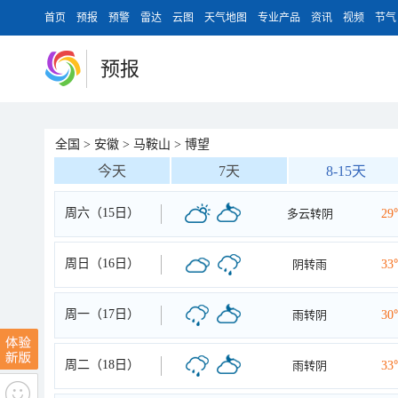
首页
预报
预警
雷达
云图
天气地图
专业产品
资讯
视频
节气
预报
全国
>
安徽
>
马鞍山
>
博望
今天
7天
8-15天
周六（15日）
多云转阴
29
周日（16日）
阴转雨
33
周一（17日）
雨转阴
30
周二（18日）
雨转阴
33