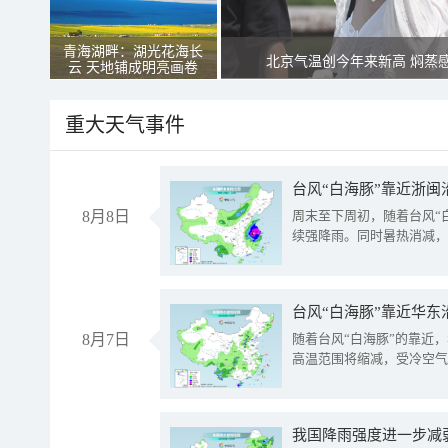
青海湖畔：湖光花海长
北京气温创今年来新高 焖蒸
云 天地铺成明亮画卷
重大天气事件
台风“白海豚”靠近浙闽
8月8日
周末至下周初，随着台风“
续强降雨。同时暑热消减，
台风“白海豚”靠近华东
8月7日
随着台风“白海豚”的靠近
高温范围将缩减，受冷空气