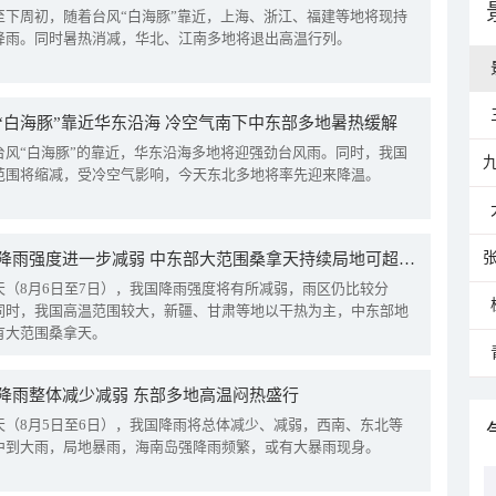
至下周初，随着台风“白海豚”靠近，上海、浙江、福建等地将现持
降雨。同时暑热消减，华北、江南多地将退出高温行列。
“白海豚”靠近华东沿海 冷空气南下中东部多地暑热缓解
台风“白海豚”的靠近，华东沿海多地将迎强劲台风雨。同时，我国
范围将缩减，受冷空气影响，今天东北多地将率先迎来降温。
我国降雨强度进一步减弱 中东部大范围桑拿天持续局地可超38℃
天（8月6日至7日），我国降雨强度将有所减弱，雨区仍比较分
同时，我国高温范围较大，新疆、甘肃等地以干热为主，中东部地
有大范围桑拿天。
降雨整体减少减弱 东部多地高温闷热盛行
天（8月5日至6日），我国降雨将总体减少、减弱，西南、东北等
中到大雨，局地暴雨，海南岛强降雨频繁，或有大暴雨现身。