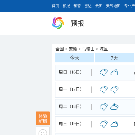
首页
预报
预警
雷达
云图
天气地图
专业产
预报
全国
>
安徽
>
马鞍山
>
城区
今天
7天
周日（16日）
周一（17日）
周二（18日）
周三（19日）