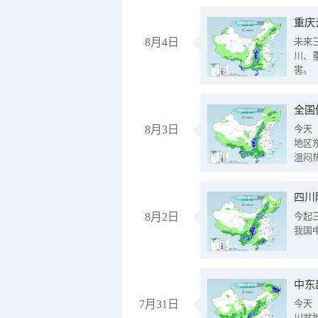
重庆
8月4日
未来
川、
害。
全国
8月3日
今天
地区
温闷
8月2日
今起
我国
中东
7月31日
今天
川盆