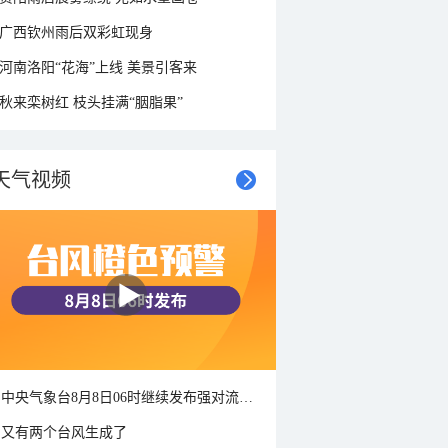
广西钦州雨后双彩虹现身
河南洛阳“花海”上线 美景引客来
秋来栾树红 枝头挂满“胭脂果”
天气视频
中央气象台8月8日06时继续发布强对流天气蓝色预警
又有两个台风生成了