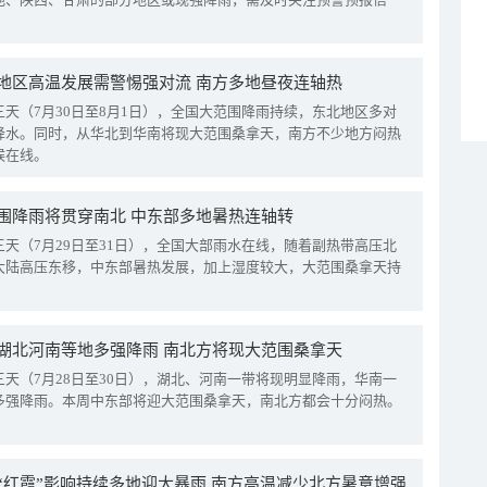
地区高温发展需警惕强对流 南方多地昼夜连轴热
三天（7月30日至8月1日），全国大范围降雨持续，东北地区多对
降水。同时，从华北到华南将现大范围桑拿天，南方不少地方闷热
候在线。
围降雨将贯穿南北 中东部多地暑热连轴转
三天（7月29日至31日），全国大部雨水在线，随着副热带高压北
大陆高压东移，中东部暑热发展，加上湿度较大，大范围桑拿天持
湖北河南等地多强降雨 南北方将现大范围桑拿天
三天（7月28日至30日），湖北、河南一带将现明显降雨，华南一
多强降雨。本周中东部将迎大范围桑拿天，南北方都会十分闷热。
“红霞”影响持续多地迎大暴雨 南方高温减少北方暑意增强