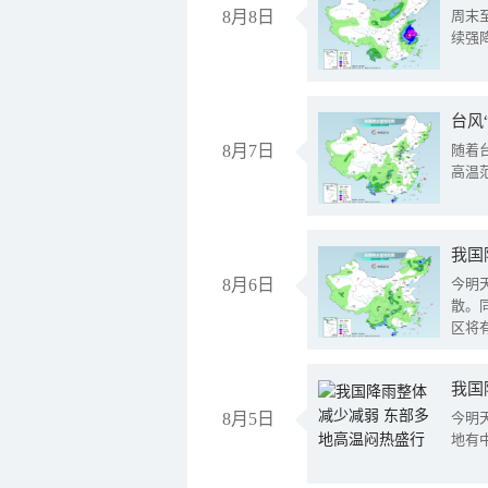
8月8日
周末
续强
台风
8月7日
随着
高温
8月6日
今明
散。
区将
我国
8月5日
今明
地有