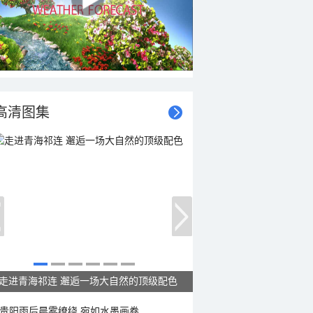
高清图集
当小鸟与荷花同框 可爱值拉满
贵阳雨后晨雾缭绕 宛如水墨画卷