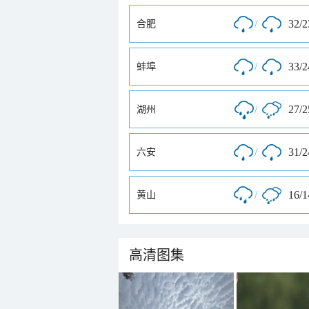
/
32/
合肥
/
33/
蚌埠
/
27/
湖州
/
31/
六安
/
16/
黄山
高清图集