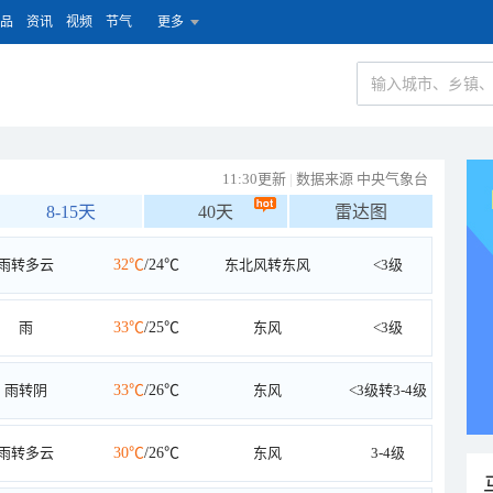
品
资讯
视频
节气
更多
11:30更新
|
数据来源 中央气象台
8-15天
40天
雷达图
雨转多云
32℃
/24℃
东北风转东风
<3级
雨
33℃
/25℃
东风
<3级
雨转阴
33℃
/26℃
东风
<3级转3-4级
雨转多云
30℃
/26℃
东风
3-4级