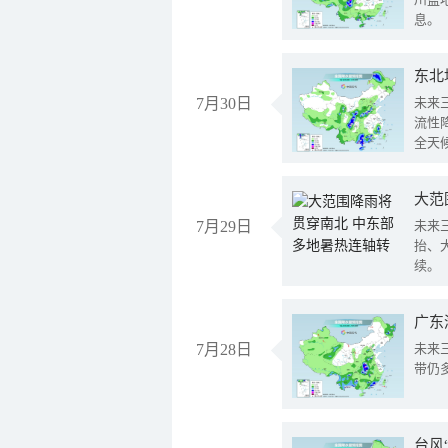
息。
东北
7月30日
未来
流性
全天
大范
7月29日
未来
抬、
续。
广东
7月28日
未来
带仍
台风