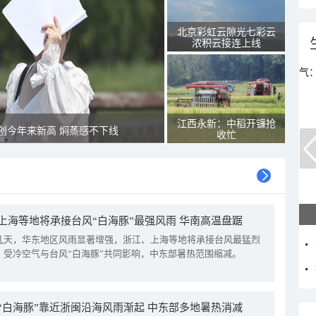
北京彩虹云隙光七彩云
浓积云接连上线
江西永新：中稻开镰抢
创今年来新高 焖蒸感不下线
收忙
立
上海等地将承接台风“白海豚”最强风雨 华南高温盘踞
几天，华东地区风雨显著增强，浙江、上海等地将承接台风最猛烈
。受冷空气与台风“白海豚”共同影响，中东部暑热范围缩减。
“白海豚”靠近浙闽沿海风雨渐起 中东部多地暑热消减