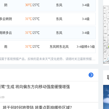
阴
30℃
/25℃
东风
3-4级
多云转阴
31℃
/25℃
东风
3-4级
雨转多云
31℃
/25℃
东风
3-4级
雨
31℃
/25℃
东风转东北风
3-4级转4-5级
预报属于客观预报产品，反映的是未来天气变化趋势、请随时关注最新预报.....
琵鹭”生成 将向偏东方向移动强度缓慢增强
:09
”：将于何时何地登陆 将重点影响哪些区域？