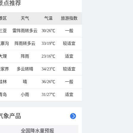
景点推荐
景区
天气
气温
旅游指数
三亚
雷阵雨转多云
30/26℃
一般
九寨沟
阵雨转多云
33/19℃
较适宜
大理
阵雨
23/16℃
适宜
张家界
多云转晴
34/23℃
较适宜
桂林
晴
36/26℃
一般
青岛
小雨
31/27℃
适宜
气象产品
全国降水量预报