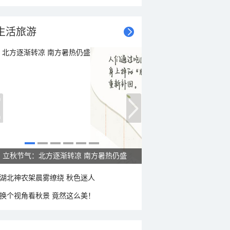
生活旅游
秋这样过：啃秋晒秋贴秋膘 庆祝丰收迎秋来
湖北神农架晨雾缭绕 秋色迷人
换个视角看秋景 竟然这么美！