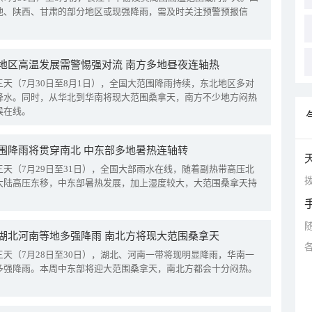
地、陕西、甘肃的部分地区或现强降雨，需及时关注预警预报信
地区高温发展需警惕强对流 南方多地昼夜连轴热
三天（7月30日至8月1日），全国大范围降雨持续，东北地区多对
降水。同时，从华北到华南将现大范围桑拿天，南方不少地方闷热
候在线。
围降雨将贯穿南北 中东部多地暑热连轴转
三天（7月29日至31日），全国大部雨水在线，随着副热带高压北
拨
大陆高压东移，中东部暑热发展，加上湿度较大，大范围桑拿天持
湖北河南等地多强降雨 南北方将现大范围桑拿天
三天（7月28日至30日），湖北、河南一带将现明显降雨，华南一
多强降雨。本周中东部将迎大范围桑拿天，南北方都会十分闷热。