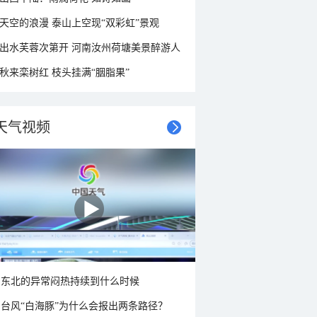
天空的浪漫 泰山上空现“双彩虹”景观
出水芙蓉次第开 河南汝州荷塘美景醉游人
秋来栾树红 枝头挂满“胭脂果”
天气视频
东北的异常闷热持续到什么时候
台风“白海豚”为什么会报出两条路径？