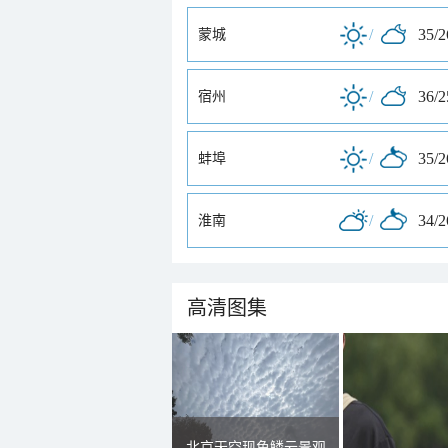
/
35/
蒙城
/
36/
宿州
/
35/
蚌埠
/
34/
淮南
高清图集
北京天空现鱼鳞云景观