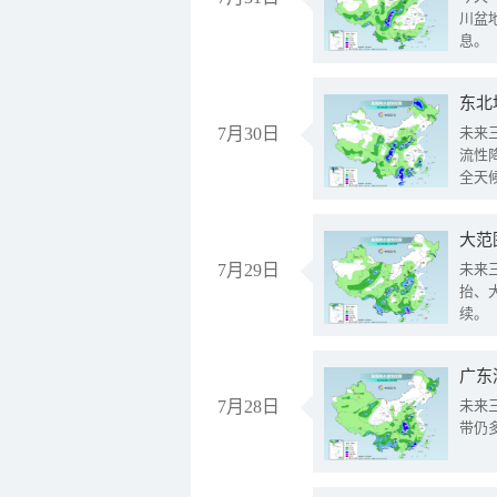
川盆
息。
东北
7月30日
未来
流性
全天
大范
7月29日
未来
抬、
续。
广东
7月28日
未来
带仍