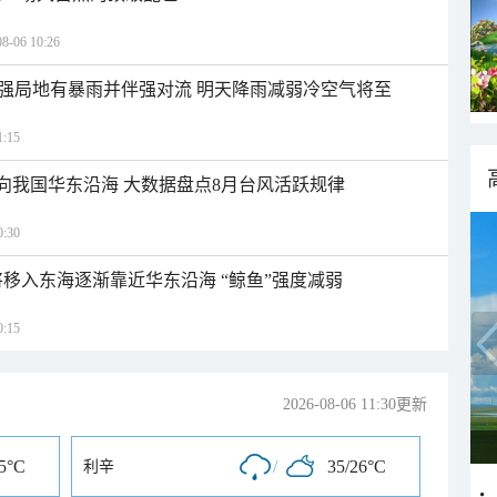
06 10:26
强局地有暴雨并伴强对流 明天降雨减弱冷空气将至
:15
趋向我国华东沿海 大数据盘点8月台风活跃规律
:30
将移入东海逐渐靠近华东沿海 “鲸鱼”强度减弱
:15
2026-08-06 11:30更新
25°C
/
35/26°C
利辛