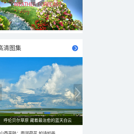
高清图集
呼伦贝尔草原 藏着最治愈的蓝天白云
山西平陆：雨润荷花 如诗如画