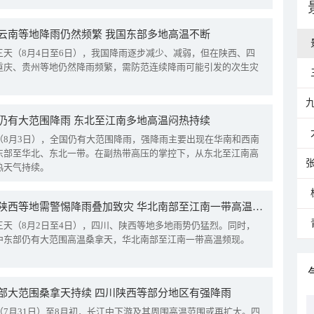
云南等地降雨仍然频繁 我国东部多地高温不断
三天（8月4日至6日），我国降雨逐步减少、减弱，但在陕西、四
重庆、贵州等地仍然降雨频繁，需防范连续降雨可能引发的次生灾
仍有大范围降雨 东北至江南多地高温闷热持续
（8月3日），全国仍有大范围降雨，强降雨主要出现在华南和西南
东部至华北、东北一带。在副热带高压的掌控下，从东北至江南高
热天气持续。
四川陕西等地需警惕降雨叠加致灾 华北南部至江南一带高温频现
三天（8月2日至4日），四川、陕西等地多地雨势仍猛烈。同时，
中东部仍有大范围高温桑拿天，华北南部至江南一带高温频现。
部大范围桑拿天持续 四川陕西等部分地区有强降雨
（7月31日）至8月初，长江中下游及其周围高温范围或再扩大。四