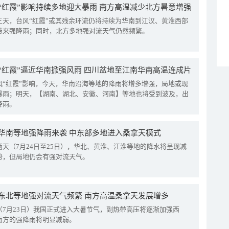
“红霞”影响持续多地迎大暴雨 南方高温减少北方暑意增强
三天，台风“红霞”或其残余环流仍将持续为华南到江汉、黄淮西部
带来强降雨；同时，北方多地强对流天气仍然频繁。
“红霞”逼近华南掀强风雨 四川盆地至江南华南高温连成片
风“红霞”影响，今天，华南沿海等地的降雨将增多增强，局地或现
暴雨；明天，【湖南、湖北、安徽、河南】等地也将受到波及，出
降雨。
华南等地强降雨来袭 中东部多地进入桑拿天模式
两天（7月24日至25日），华北、黄淮、江淮等地的降水将呈现减
势，但局地仍会有强对流天气。
东北等地强对流天气频繁 南方高温桑拿天发展增多
（7月23日）我国正式进入大暑节气，副热带高压将逐渐加强西
南方的强降雨将明显减弱。