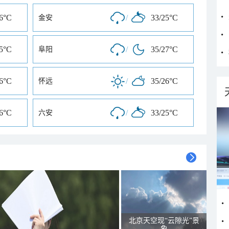
26°C
/
33/25°C
金安
25°C
/
35/27°C
阜阳
26°C
/
35/26°C
怀远
26°C
/
33/25°C
六安
北京天空现“云隙光”景
象