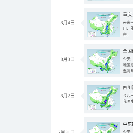
重庆
8月4日
未来
川、
害。
全国
8月3日
今天
地区
温闷
8月2日
今起
我国
中东
7月31日
今天