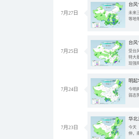
台风
7月27日
未来
等地
台风
7月25日
受台
特大
现强
明起
7月24日
今明
弱态
华北
7月23日
今天
伸，