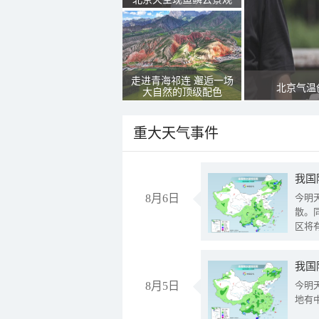
走进青海祁连 邂逅一场
北京气温
大自然的顶级配色
重大天气事件
8月6日
今明
散。
区将
我国
8月5日
今明
地有