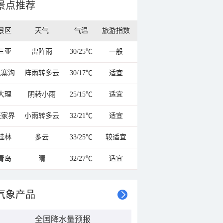
景点推荐
景区
天气
气温
旅游指数
三亚
雷阵雨
30/25℃
一般
九寨沟
阵雨转多云
30/17℃
适宜
大理
阴转小雨
25/15℃
适宜
张家界
小雨转多云
32/21℃
适宜
桂林
多云
33/25℃
较适宜
青岛
晴
32/27℃
适宜
气象产品
全国降水量预报