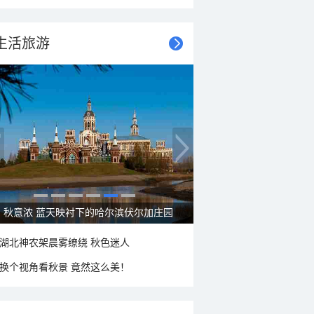
生活旅游
秋意浓 蓝天映衬下的哈尔滨伏尔加庄园
湖北神农架晨雾缭绕 秋色迷人
换个视角看秋景 竟然这么美！