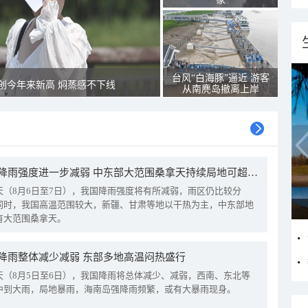
台风“白海豚”逼近 游客
创今年来新高 焖蒸感不下线
从南麂岛撤离上岸
我国降雨强度进一步减弱 中东部大范围桑拿天持续局地可超38℃
天（8月6日至7日），我国降雨强度将有所减弱，雨区仍比较分
同时，我国高温范围较大，新疆、甘肃等地以干热为主，中东部地
有大范围桑拿天。
降雨整体减少减弱 东部多地高温闷热盛行
天（8月5日至6日），我国降雨将总体减少、减弱，西南、东北等
中到大雨，局地暴雨，海南岛强降雨频繁，或有大暴雨现身。