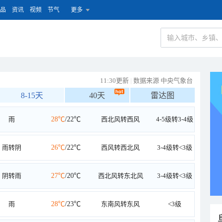
品
资讯
视频
节气
更多
11:30更新
|
数据来源 中央气象台
8-15天
40天
雷达图
雨
28℃
/22℃
西北风转西风
4-5级转3-4级
雨转阴
26℃
/22℃
西风转西北风
3-4级转<3级
阴转雨
27℃
/20℃
西北风转东北风
3-4级转<3级
雨
28℃
/23℃
东南风转东风
<3级