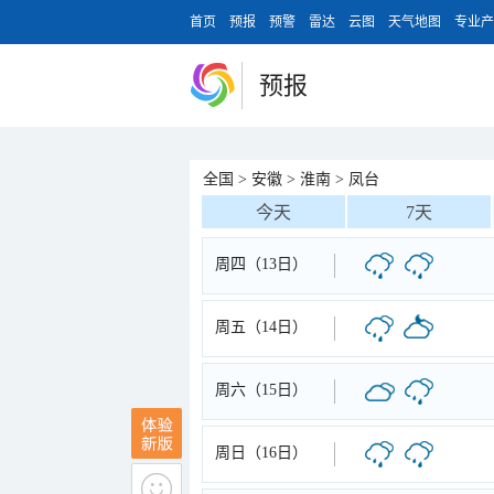
首页
预报
预警
雷达
云图
天气地图
专业产
预报
全国
>
安徽
>
淮南
>
凤台
今天
7天
周四（13日）
周五（14日）
周六（15日）
周日（16日）