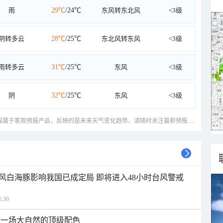
雨
29℃
/24℃
东风转东北风
<3级
阴转多云
28℃
/25℃
东北风转东风
<3级
雨转多云
31℃
/25℃
东风
<3级
阴
32℃
/25℃
东风
<3级
预报属于客观预报产品，反映的是未来天气变化趋势、请随时关注最新预报.....
风白海豚影响我国已成定局 即将进入48小时台风警戒
:30
逅一场大自然的顶级配色