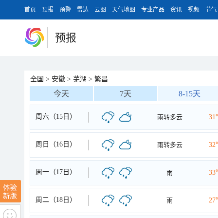
首页
预报
预警
雷达
云图
天气地图
专业产品
资讯
视频
节气
预报
全国
>
安徽
>
芜湖
>
繁昌
今天
7天
8-15天
周六（15日）
雨转多云
31
周日（16日）
雨转多云
32
周一（17日）
雨
33
周二（18日）
雨
27