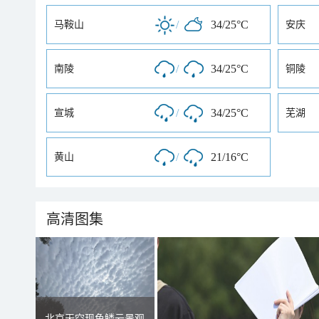
/
34/25°C
马鞍山
安庆
/
34/25°C
南陵
铜陵
/
34/25°C
宣城
芜湖
/
21/16°C
黄山
高清图集
北京天空现鱼鳞云景观