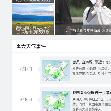
青海湖畔：湖光花海长
北京气温创今年来新高 焖蒸
云 天地铺成明亮画卷
重大天气事件
台风“白海豚”靠近华东
8月7日
随着台风“白海豚”的靠近
高温范围将缩减，受冷空气
8月6日
今明天（8月6日至7日）
散。同时，我国高温范围较
区将有大范围桑拿天。