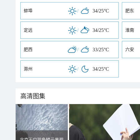
/
34/25°C
蚌埠
肥东
/
34/25°C
定远
淮南
/
33/25°C
肥西
六安
/
34/25°C
滁州
高清图集
北京天空现鱼鳞云景观