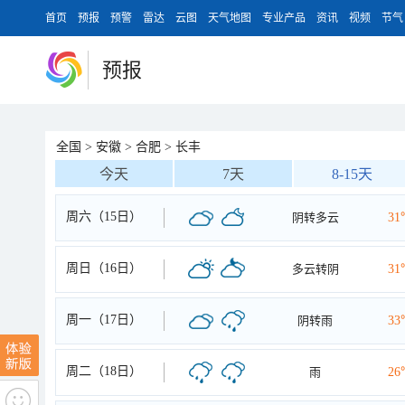
首页
预报
预警
雷达
云图
天气地图
专业产品
资讯
视频
节气
预报
全国
>
安徽
>
合肥
>
长丰
今天
7天
8-15天
周六（15日）
阴转多云
31
周日（16日）
多云转阴
31
周一（17日）
阴转雨
33
周二（18日）
雨
26