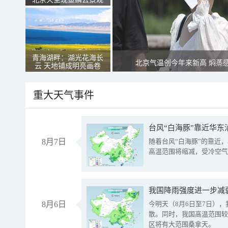
青海湖畔：湖光花海长
北京气温创今年来新高 焖蒸
云 天地铺成明亮画卷
重大天气事件
台风“白海豚”靠近华东
8月7日
随着台风“白海豚”的靠近
高温范围将缩减，受冷空气
8月6日
今明天（8月6日至7日）
散。同时，我国高温范围较
区将有大范围桑拿天。