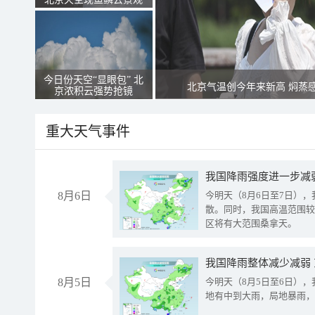
今日份天空“显眼包” 北
北京气温创今年来新高 焖蒸
京浓积云强势抢镜
重大天气事件
8月6日
今明天（8月6日至7日）
散。同时，我国高温范围较
区将有大范围桑拿天。
我国降雨整体减少减弱
8月5日
今明天（8月5日至6日）
地有中到大雨，局地暴雨，