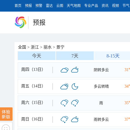
首页
预报
预警
雷达
云图
天气地图
专业产品
资讯
视频
节气
预报
全国
>
浙江
>
丽水
>
景宁
今天
7天
8-15天
周四（13日）
阴转多云
31
周五（14日）
多云转晴
34
周六（15日）
雨
35
周日（16日）
雨转多云
37