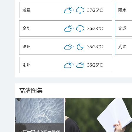
/
37/25°C
龙泉
丽水
/
36/28°C
金华
文成
/
35/28°C
温州
武义
/
36/26°C
衢州
高清图集
北京天空现鱼鳞云景观