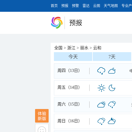
首页
预报
预警
雷达
云图
天气地图
专业产
预报
全国
>
浙江
>
丽水
>
云和
今天
7天
周四（13日）
周五（14日）
周六（15日）
周日（16日）