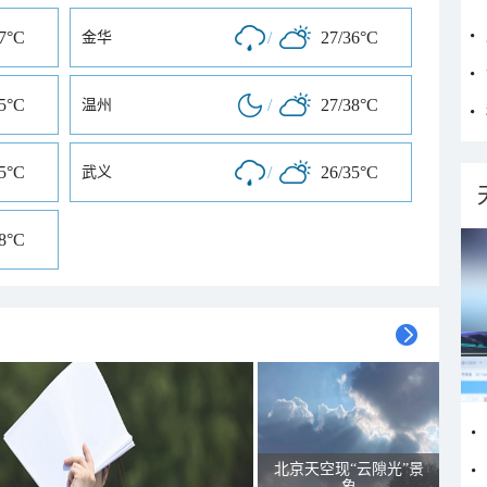
37°C
/
27/36°C
金华
35°C
/
27/38°C
温州
35°C
/
26/35°C
武义
38°C
北京天空现“云隙光”景
象