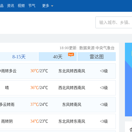
品
资讯
视频
节气
更多
18:00更新
|
数据来源 中央气象台
8-15天
40天
雷达图
中雨转多云
30℃
/23℃
东北风转西南风
<3级
晴
36℃
/24℃
西北风转西南风
<3级
多云转雨
37℃
/24℃
东风转南风
<3级
雨转阴
34℃
/23℃
东北风转东南风
<3级