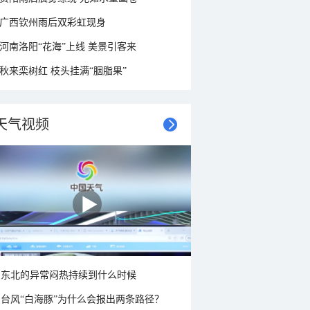
广西钦州雨后双彩虹现身
河南洛阳“花海”上线 美景引客来
秋来栾树红 枝头挂满“胭脂果”
天气视频
东北的异常闷热持续到什么时候
台风“白海豚”为什么会报出两条路径？