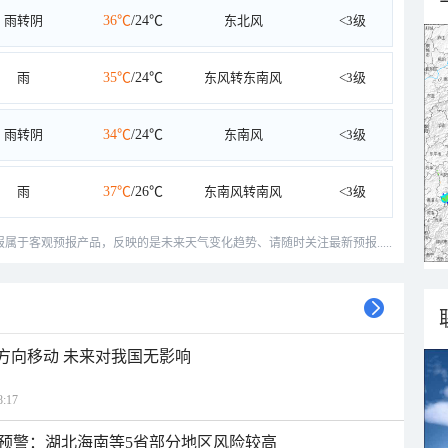
雨转阴
36℃
/24℃
东北风
<3级
雨
35℃
/24℃
东风转东南风
<3级
雨转阴
34℃
/24℃
东南风
<3级
雨
37℃
/26℃
东南风转南风
<3级
预报属于客观预报产品，反映的是未来天气变化趋势、请随时关注最新预报.....
北方向移动 未来对我国无影响
:17
预警：湖北海南等5省部分地区风险较高