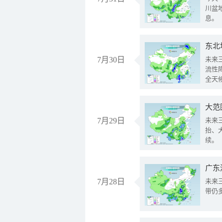
川盆
息。
东北
7月30日
未来
流性
全天
大范
7月29日
未来
抬、
续。
广东
7月28日
未来
带仍