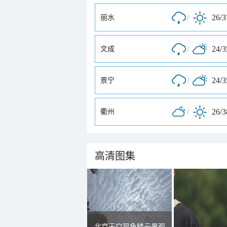
/
26/
丽水
/
24/
文成
/
24/
景宁
/
26/
衢州
高清图集
北京天空现鱼鳞云景观