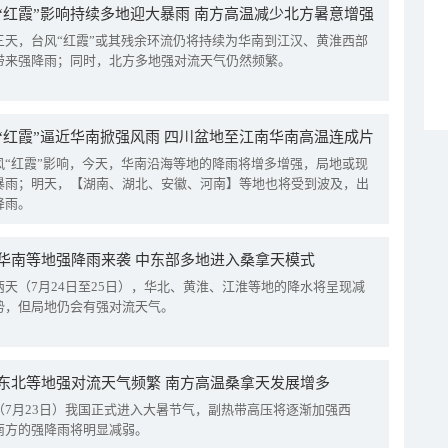
“红霞”影响持续多地迎大暴雨 南方高温减少北方暑意增强
三天，台风“红霞”或其残余环流仍将持续为华南到江汉、黄淮西部
带来强降雨；同时，北方多地强对流天气仍然频繁。
“红霞”逼近华南掀强风雨 四川盆地至江南华南高温连成片
风“红霞”影响，今天，华南沿海等地的降雨将增多增强，局地或现
暴雨；明天，【湖南、湖北、安徽、河南】等地也将受到波及，出
降雨。
华南等地强降雨来袭 中东部多地进入桑拿天模式
两天（7月24日至25日），华北、黄淮、江淮等地的降水将呈现减
势，但局地仍会有强对流天气。
东北等地强对流天气频繁 南方高温桑拿天发展增多
（7月23日）我国正式进入大暑节气，副热带高压将逐渐加强西
南方的强降雨将明显减弱。