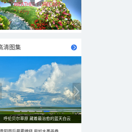
高清图集
呼伦贝尔草原 藏着最治愈的蓝天白云
贵阳雨后晨雾缭绕 宛如水墨画卷