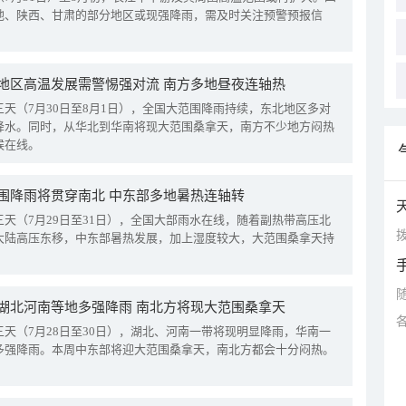
地、陕西、甘肃的部分地区或现强降雨，需及时关注预警预报信
地区高温发展需警惕强对流 南方多地昼夜连轴热
三天（7月30日至8月1日），全国大范围降雨持续，东北地区多对
降水。同时，从华北到华南将现大范围桑拿天，南方不少地方闷热
候在线。
围降雨将贯穿南北 中东部多地暑热连轴转
三天（7月29日至31日），全国大部雨水在线，随着副热带高压北
拨
大陆高压东移，中东部暑热发展，加上湿度较大，大范围桑拿天持
湖北河南等地多强降雨 南北方将现大范围桑拿天
三天（7月28日至30日），湖北、河南一带将现明显降雨，华南一
多强降雨。本周中东部将迎大范围桑拿天，南北方都会十分闷热。