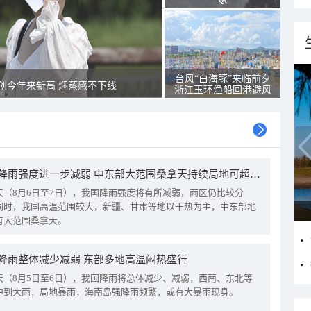
台风“白海豚”来临前夕
创今年来新高 焖蒸感不下线
浙江玉环渔船回港避风
我国降雨强度进一步减弱 中东部大范围桑拿天持续局地可超38℃
天（8月6日至7日），我国降雨强度将有所减弱，雨区仍比较分
同时，我国高温范围较大，新疆、甘肃等地以干热为主，中东部地
有大范围桑拿天。
降雨整体减少减弱 东部多地高温闷热盛行
天（8月5日至6日），我国降雨将总体减少、减弱，西南、东北等
中到大雨，局地暴雨，海南岛强降雨频繁，或有大暴雨现身。