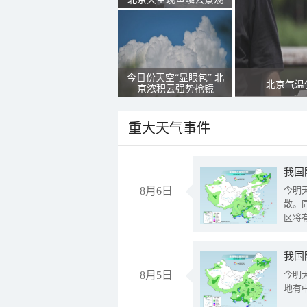
今日份天空“显眼包” 北
北京气温
京浓积云强势抢镜
重大天气事件
8月6日
今明
散。
区将
我国
8月5日
今明
地有