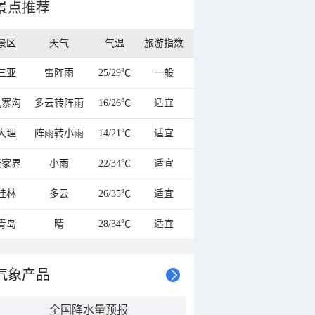
景点推荐
景区
天气
气温
旅游指数
三亚
雷阵雨
25/29℃
一般
九寨沟
多云转阵雨
16/26℃
适宜
大理
阵雨转小雨
14/21℃
适宜
张家界
小雨
22/34℃
适宜
桂林
多云
26/35℃
适宜
青岛
晴
28/34℃
适宜
气象产品
全国降水量预报