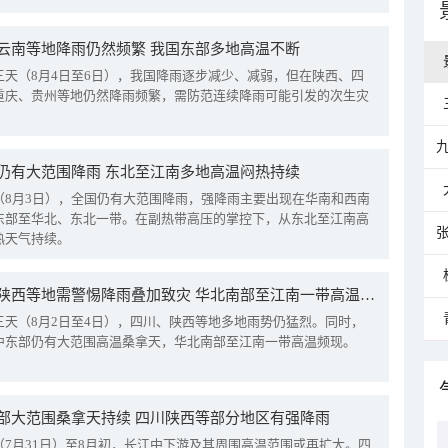
云南等地降雨仍然频繁 我国东部多地高温不断
三天（8月4日至6日），我国降雨逐步减少、减弱，但在陕西、四
重庆、贵州等地仍然降雨频繁，需防范连续降雨可能引发的次生灾
仍有大范围降雨 东北至江南多地高温闷热持续
（8月3日），全国仍有大范围降雨，强降雨主要出现在华南和西南
东部至华北、东北一带。在副热带高压的掌控下，从东北至江南高
热天气持续。
四川陕西等地需警惕降雨叠加致灾 华北南部至江南一带高温频现
三天（8月2日至4日），四川、陕西等地多地雨势仍猛烈。同时，
中东部仍有大范围高温桑拿天，华北南部至江南一带高温频现。
部大范围桑拿天持续 四川陕西等部分地区有强降雨
（7月31日）至8月初，长江中下游及其周围高温范围或再扩大。四