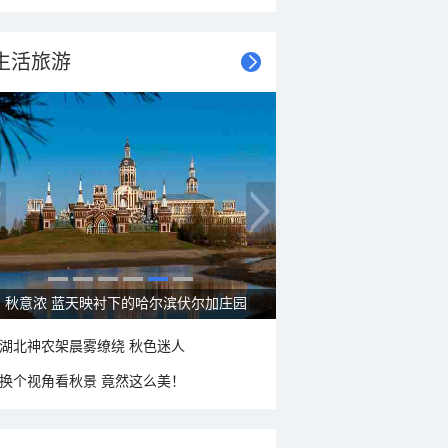
生活旅游
秋意浓 蓝天映衬下的哈尔滨伏尔加庄园
湖北神农架晨雾缭绕 秋色迷人
换个视角看秋景 竟然这么美！