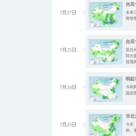
台风
7月27日
未来
等地
台风
7月25日
受台
特大
现强
明起
7月24日
今明
弱态
华北
7月23日
今天
伸，