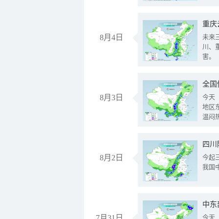
重庆
8月4日
未来
川、
害。
全国
8月3日
今天
地区
温闷
8月2日
今起
我国
中东
7月31日
今天