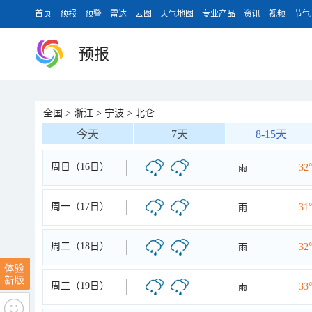
首页
预报
预警
雷达
云图
天气地图
专业产品
资讯
视频
节气
预报
全国
>
浙江
>
宁波
>
北仑
今天
7天
8-15天
周日（16日）
雨
32
周一（17日）
雨
31
周二（18日）
雨
32
周三（19日）
雨
33