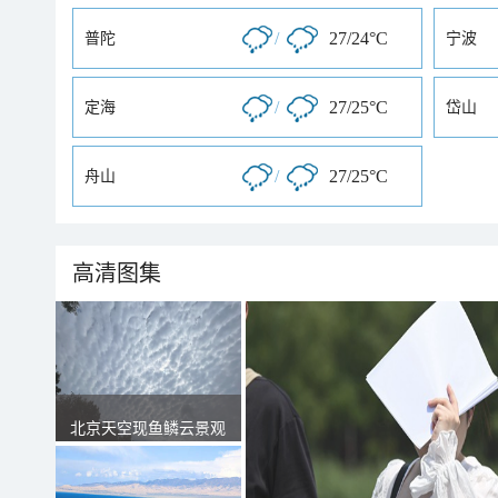
/
27/24°C
普陀
宁波
/
27/25°C
定海
岱山
/
27/25°C
舟山
高清图集
北京天空现鱼鳞云景观