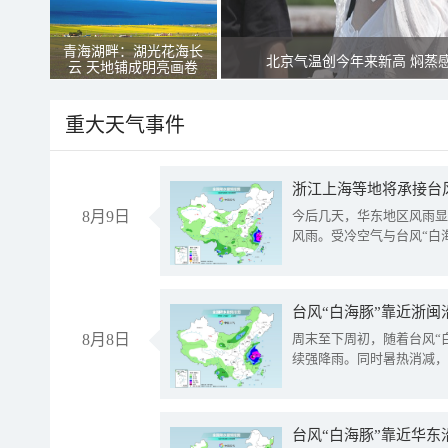
青海湖畔：湖光花海长
北京气温创今年来新高 焖蒸
云 天地铺成明亮画卷
重大天气事件
浙江上海等地将承接台风
8月9日
今后几天，华东地区风雨显
风雨。受冷空气与台风“白
台风“白海豚”靠近浙闽
8月8日
周末至下周初，随着台风“
续强降雨。同时暑热消减，
台风“白海豚”靠近华东