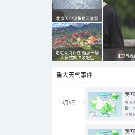
北京天空现鱼鳞云景观
走进青海祁连 邂逅一场
北京气温
大自然的顶级配色
重大天气事件
8月6日
今明
散。
区将
我国