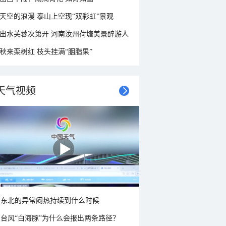
天空的浪漫 泰山上空现“双彩虹”景观
出水芙蓉次第开 河南汝州荷塘美景醉游人
秋来栾树红 枝头挂满“胭脂果”
天气视频
东北的异常闷热持续到什么时候
台风“白海豚”为什么会报出两条路径？