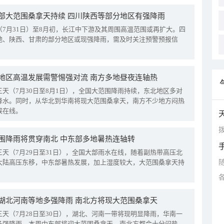
部大范围桑拿天持续 四川陕西等部分地区有强降雨
（7月31日）至8月初，长江中下游及其周围高温范围或再扩大。四
地、陕西、甘肃的部分地区或现强降雨，需及时关注预警预报信
地区高温发展需警惕强对流 南方多地昼夜连轴热
三天（7月30日至8月1日），全国大范围降雨持续，东北地区多对
降水。同时，从华北到华南将现大范围桑拿天，南方不少地方闷热
候在线。
拨
围降雨将贯穿南北 中东部多地暑热连轴转
三天（7月29日至31日），全国大部雨水在线，随着副热带高压北
大陆高压东移，中东部暑热发展，加上湿度较大，大范围桑拿天持
湖北河南等地多强降雨 南北方将现大范围桑拿天
三天（7月28日至30日），湖北、河南一带将现明显降雨，华南一
多强降雨。本周中东部将迎大范围桑拿天，南北方都会十分闷热。