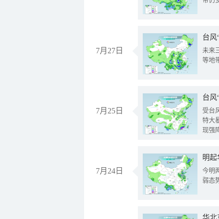
台风
7月27日
未来
等地
台风
7月25日
受台
特大
现强
明起
7月24日
今明
弱态
华北