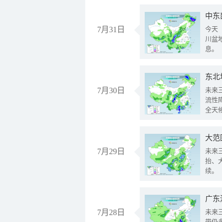
中东
7月31日
今天
川盆
息。
东北
7月30日
未来
流性
全天
大范
7月29日
未来
抬、
续。
广东
7月28日
未来
带仍