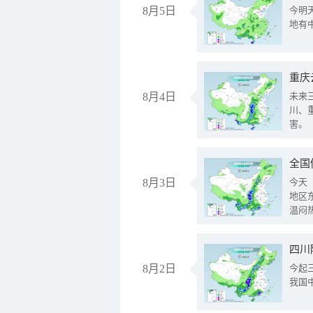
8月5日
今明
地有
重庆
8月4日
未来
川、
害。
全国
8月3日
今天
地区
温闷
8月2日
今起
我国