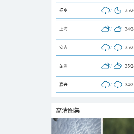
/
35/
桐乡
/
34/
上海
/
35/
安吉
/
35/
芜湖
/
34/
嘉兴
高清图集