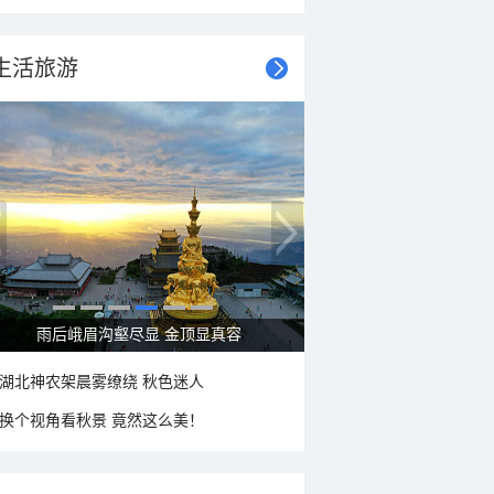
生活旅游
秋意浓 蓝天映衬下的哈尔滨伏尔加庄园
湖北神农架晨雾缭绕 秋色迷人
换个视角看秋景 竟然这么美！