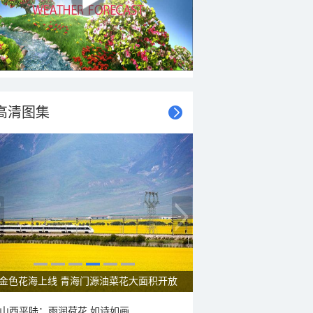
高清图集
呼伦贝尔草原 藏着最治愈的蓝天白云
山西平陆：雨润荷花 如诗如画