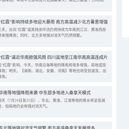
“红霞”影响持续多地迎大暴雨 南方高温减少北方暑意增强
三天，台风“红霞”或其残余环流仍将持续为华南到江汉、黄淮西部
带来强降雨；同时，北方多地强对流天气仍然频繁。
“红霞”逼近华南掀强风雨 四川盆地至江南华南高温连成片
风“红霞”影响，今天，华南沿海等地的降雨将增多增强，局地或现
暴雨；明天，【湖南、湖北、安徽、河南】等地也将受到波及，出
降雨。
华南等地强降雨来袭 中东部多地进入桑拿天模式
两天（7月24日至25日），华北、黄淮、江淮等地的降水将呈现减
势，但局地仍会有强对流天气。
东北等地强对流天气频繁 南方高温桑拿天发展增多