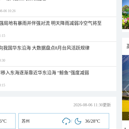
06 10:26
强局地有暴雨并伴强对流 明天降雨减弱冷空气将至
:15
趋向我国华东沿海 大数据盘点8月台风活跃规律
:30
将移入东海逐渐靠近华东沿海 “鲸鱼”强度减弱
:15
2026-08-06 11:30更新
26°C
/
36/28°C
苏州