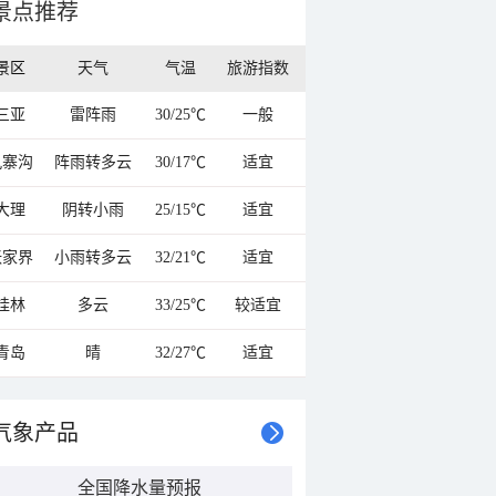
景点推荐
景区
天气
气温
旅游指数
三亚
雷阵雨
30/25℃
一般
九寨沟
阵雨转多云
30/17℃
适宜
大理
阴转小雨
25/15℃
适宜
张家界
小雨转多云
32/21℃
适宜
桂林
多云
33/25℃
较适宜
青岛
晴
32/27℃
适宜
气象产品
全国降水量预报