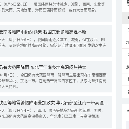
天（8月5日至6日），我国降雨将总体减少、减弱，西南、东北等
中到大雨，局地暴雨，海南岛强降雨频繁，或有大暴雨现身。
云南等地降雨仍然频繁 我国东部多地高温不断
三天（8月4日至6日），我国降雨逐步减少、减弱，但在陕西、四
重庆、贵州等地仍然降雨频繁，需防范连续降雨可能引发的次生灾
仍有大范围降雨 东北至江南多地高温闷热持续
（8月3日），全国仍有大范围降雨，强降雨主要出现在华南和西南
东部至华北、东北一带。在副热带高压的掌控下，从东北至江南高
热天气持续。
四川陕西等地需警惕降雨叠加致灾 华北南部至江南一带高温频现
三天（8月2日至4日），四川、陕西等地多地雨势仍猛烈。同时，
中东部仍有大范围高温桑拿天，华北南部至江南一带高温频现。