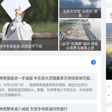
北京天空现“云隙光”景
象
台风“白海豚”逼近 游客
创今年来新高 焖蒸感不下线
从南麂岛撤离上岸
我国降雨强度进一步减弱 中东部大范围桑拿天持续局地可超38℃
天（8月6日至7日），我国降雨强度将有所减弱，雨区仍比较分
同时，我国高温范围较大，新疆、甘肃等地以干热为主，中东部地
有大范围桑拿天。
降雨整体减少减弱 东部多地高温闷热盛行