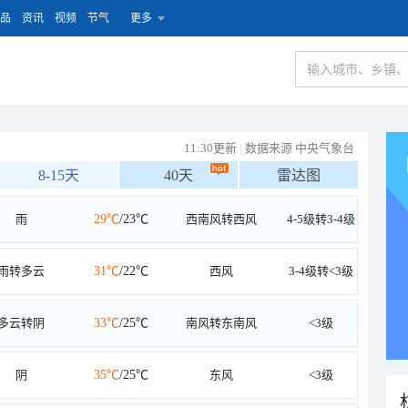
品
资讯
视频
节气
更多
11:30更新
|
数据来源 中央气象台
8-15天
40天
雷达图
雨
29℃
/23℃
西南风转西风
4-5级转3-4级
雨转多云
31℃
/22℃
西风
3-4级转<3级
多云转阴
33℃
/25℃
南风转东南风
<3级
阴
35℃
/25℃
东风
<3级