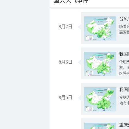
重大天气事件
台风
8月7日
随着
高温
8月6日
今明
散。
区将
我国
8月5日
今明
地有
重庆