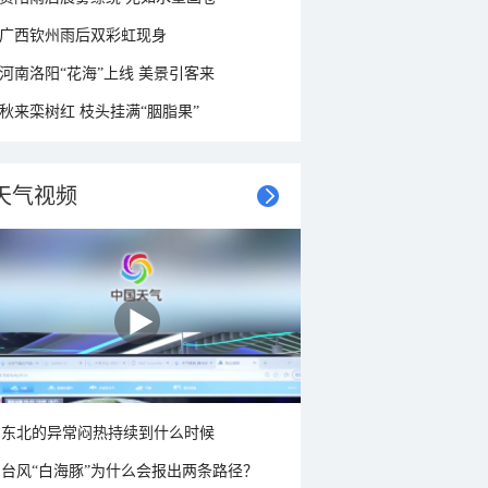
广西钦州雨后双彩虹现身
河南洛阳“花海”上线 美景引客来
秋来栾树红 枝头挂满“胭脂果”
天气视频
东北的异常闷热持续到什么时候
台风“白海豚”为什么会报出两条路径？