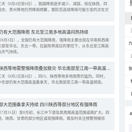
三天（8月4日至6日），我国降雨逐步减少、减弱，但在陕西、四
重庆、贵州等地仍然降雨频繁，需防范连续降雨可能引发的次生灾
仍有大范围降雨 东北至江南多地高温闷热持续
（8月3日），全国仍有大范围降雨，强降雨主要出现在华南和西南
东部至华北、东北一带。在副热带高压的掌控下，从东北至江南高
热天气持续。
四川陕西等地需警惕降雨叠加致灾 华北南部至江南一带高温频现
三天（8月2日至4日），四川、陕西等地多地雨势仍猛烈。同时，
中东部仍有大范围高温桑拿天，华北南部至江南一带高温频现。
部大范围桑拿天持续 四川陕西等部分地区有强降雨
（7月31日）至8月初，长江中下游及其周围高温范围或再扩大。四
地、陕西、甘肃的部分地区或现强降雨，需及时关注预警预报信