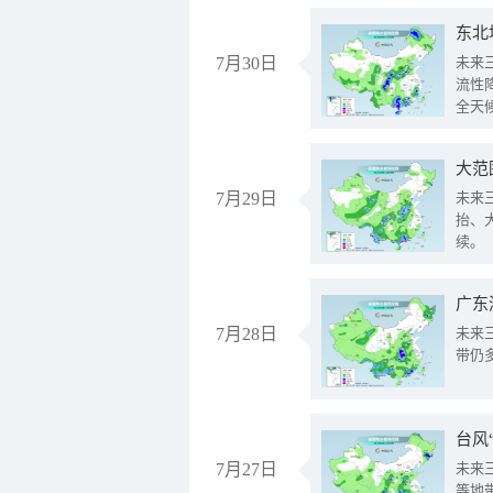
东北
7月30日
未来
流性
全天
大范
7月29日
未来
抬、
续。
广东
7月28日
未来
带仍
台风
7月27日
未来
等地