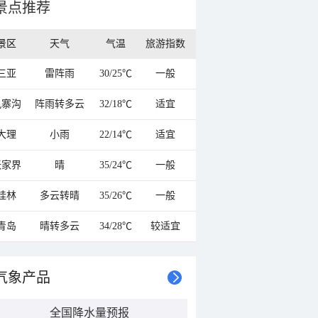
景点推荐
景区
天气
气温
旅游指数
三亚
雷阵雨
30/25℃
一般
九寨沟
阵雨转多云
32/18℃
适宜
大理
小雨
22/14℃
适宜
张家界
晴
35/24℃
一般
桂林
多云转晴
35/26℃
一般
青岛
晴转多云
34/28℃
较适宜
气象产品
全国降水量预报