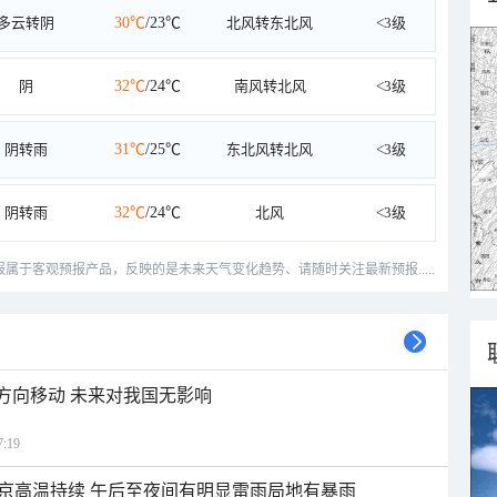
多云转阴
30℃
/23℃
北风转东北风
<3级
阴
32℃
/24℃
南风转北风
<3级
阴转雨
31℃
/25℃
东北风转北风
<3级
阴转雨
32℃
/24℃
北风
<3级
预报属于客观预报产品，反映的是未来天气变化趋势、请随时关注最新预报.....
北方向移动 未来对我国无影响
:19
京高温持续 午后至夜间有明显雷雨局地有暴雨