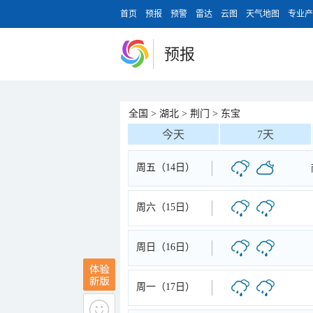
首页
预报
预警
雷达
云图
天气地图
专业产
预报
全国
>
湖北
>
荆门
>
东宝
今天
7天
周五（14日）
周六（15日）
周日（16日）
周一（17日）