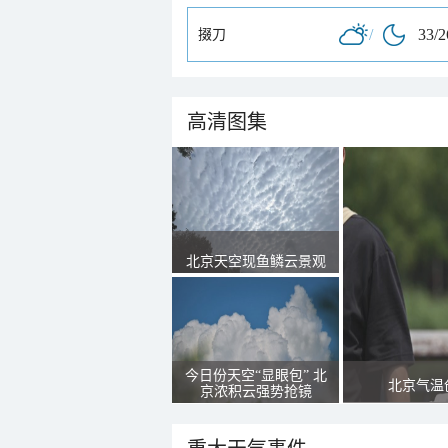
/
33/
掇刀
高清图集
北京天空现鱼鳞云景观
今日份天空“显眼包” 北
北京气温
京浓积云强势抢镜