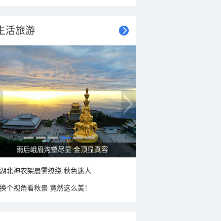
生活旅游
雨后峨眉沟壑尽显 金顶显真容
湖北神农架晨雾缭绕 秋色迷人
换个视角看秋景 竟然这么美！