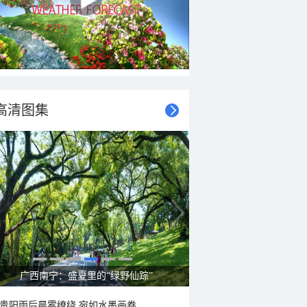
高清图集
广西南宁：盛夏里的“绿野仙踪”
贵阳雨后晨雾缭绕 宛如水墨画卷