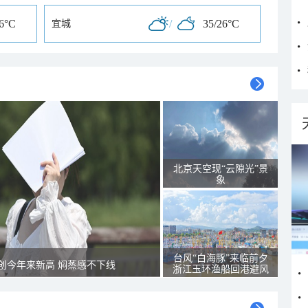
26°C
/
35/26°C
宜城
北京天空现“云隙光”景
象
台风“白海豚”来临前夕
创今年来新高 焖蒸感不下线
浙江玉环渔船回港避风