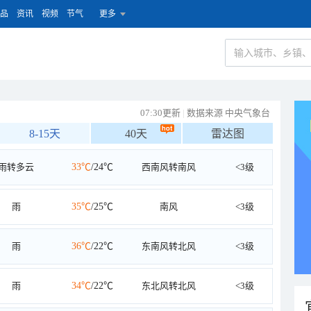
品
资讯
视频
节气
更多
07:30更新
|
数据来源 中央气象台
8-15天
40天
雷达图
雨转多云
33℃
/24℃
西南风转南风
<3级
雨
35℃
/25℃
南风
<3级
雨
36℃
/22℃
东南风转北风
<3级
雨
34℃
/22℃
东北风转北风
<3级