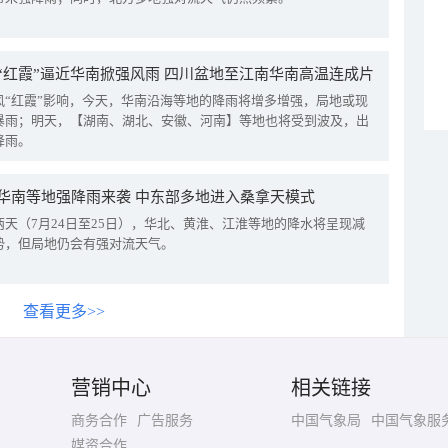
“红霞”逼近华南掀强风雨 四川盆地至江南华南高温连成片
风“红霞”影响，今天，华南沿海等地的降雨将增多增强，局地或现
暴雨；明天，【湖南、湖北、安徽、河南】等地也将受到波及，出
降雨。
华南等地强降雨来袭 中东部多地进入桑拿天模式
两天（7月24日至25日），华北、黄淮、江淮等地的降水将呈现减
势，但局地仍会有强对流天气。
查看更多>>
营销中心
相关链接
商务合作
广告服务
中国气象局
中国气象服
媒资合作