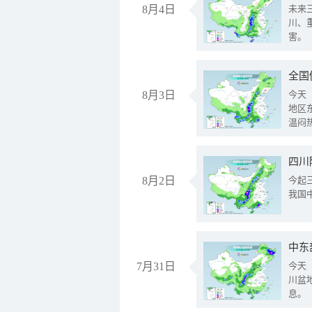
8月4日
未来
川、
害。
全国
8月3日
今天
地区
温闷
8月2日
今起
我国
中东
7月31日
今天
川盆
息。