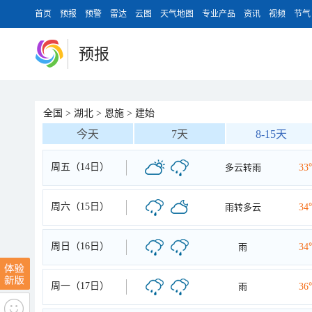
首页
预报
预警
雷达
云图
天气地图
专业产品
资讯
视频
节气
预报
全国
>
湖北
>
恩施
>
建始
今天
7天
8-15天
周五（14日）
多云转雨
33
周六（15日）
雨转多云
34
周日（16日）
雨
34
周一（17日）
雨
36