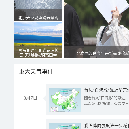
北京天空现鱼鳞云景观
青海湖畔：湖光花海长
北京气温创今年来新高 焖蒸
云 天地铺成明亮画卷
重大天气事件
台风“白海豚”靠近华东
8月7日
随着台风“白海豚”的靠近
高温范围将缩减，受冷空气