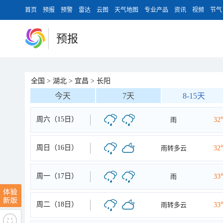
首页
预报
预警
雷达
云图
天气地图
专业产品
资讯
视频
节气
预报
全国
>
湖北
>
宜昌
>
长阳
今天
7天
8-15天
周六（15日）
雨
32
周日（16日）
雨转多云
32
周一（17日）
雨
33
周二（18日）
雨转多云
33