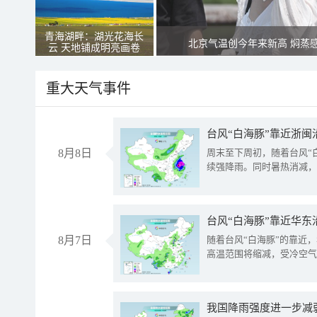
青海湖畔：湖光花海长
北京气温创今年来新高 焖蒸
云 天地铺成明亮画卷
重大天气事件
台风“白海豚”靠近浙闽
8月8日
周末至下周初，随着台风“
续强降雨。同时暑热消减，
台风“白海豚”靠近华东
8月7日
随着台风“白海豚”的靠近
高温范围将缩减，受冷空气