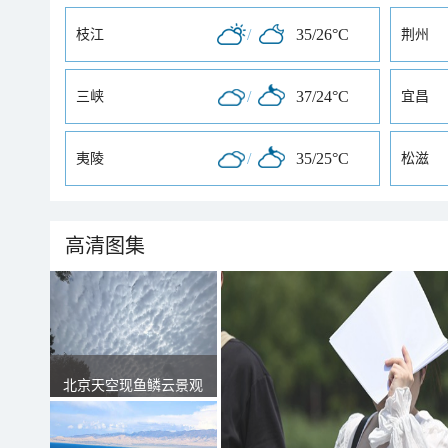
/
35/26°C
枝江
荆州
/
37/24°C
三峡
宜昌
/
35/25°C
夷陵
松滋
高清图集
北京天空现鱼鳞云景观