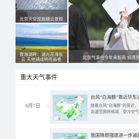
北京天空现鱼鳞云景观
青海湖畔：湖光花海长
北京气温创今年来新高 焖蒸
云 天地铺成明亮画卷
重大天气事件
台风“白海豚”靠近华东
8月7日
随着台风“白海豚”的靠近
高温范围将缩减，受冷空气