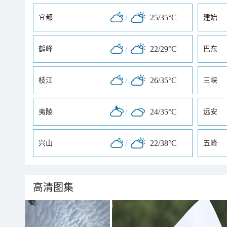
/
25/35°C
宜都
建始
/
22/29°C
鹤峰
巴东
/
26/35°C
枝江
三峡
/
24/35°C
夷陵
远安
/
22/38°C
兴山
五峰
高清图集