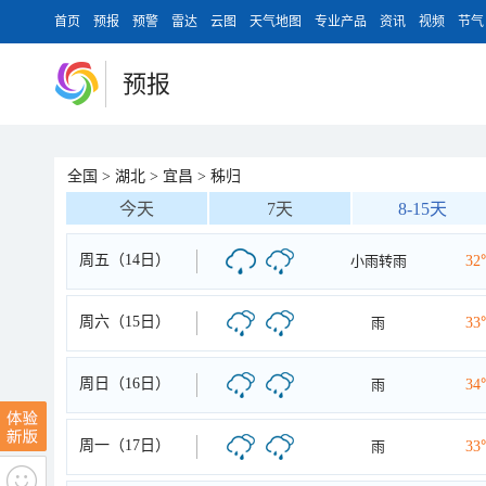
首页
预报
预警
雷达
云图
天气地图
专业产品
资讯
视频
节气
预报
全国
>
湖北
>
宜昌
>
秭归
今天
7天
8-15天
周五（14日）
小雨转雨
32
周六（15日）
雨
33
周日（16日）
雨
34
周一（17日）
雨
33