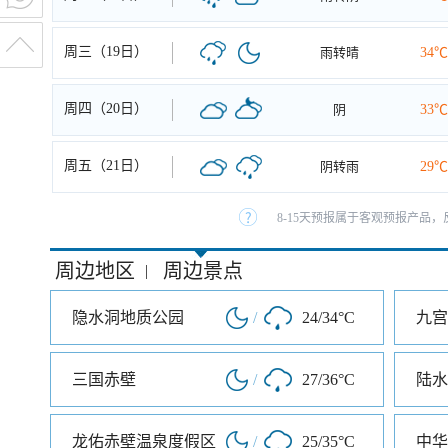
周三（19日）
雨转晴
34℃
周四（20日）
阴
33℃
周五（21日）
阴转雨
29℃
8-15天预报属于客观预报产品，
周边地区
周边景点
|
隐水洞地质公园
/
24/34°C
九宫
三国赤壁
/
27/36°C
陆水
龙佑赤壁温泉度假区
/
25/35°C
中华