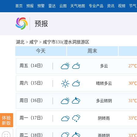
首页
预报
预警
雷达
云图
天气地图
专业产品
资讯
视频
节气
预报
湖北
>
咸宁
>
咸宁市131(澄水洞旅游区
今天
周末
周五（14日）
多云
27℃
周六（15日）
晴转多云
30℃
周日（16日）
多云转阴
31℃
周一（17日）
阴转雨
33℃
周二（18日）
雨转阴
33℃