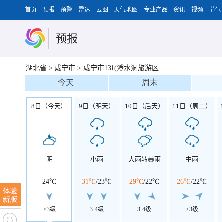
首页
预报
预警
雷达
云图
天气地图
专业产品
资讯
视频
节气
预报
湖北省
>
咸宁市
>
咸宁市131(澄水洞旅游区
今天
周末
8日（今天）
9日（明天）
10日（后天）
11日（周二）
阴
小雨
大雨转暴雨
中雨
24℃
31℃
/
23℃
29℃
/
22℃
26℃
/
22℃
<3级
3-4级
3-4级
<3级