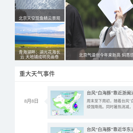
北京天空现鱼鳞云景观
青海湖畔：湖光花海长
北京气温创今年来新高 焖蒸
云 天地铺成明亮画卷
重大天气事件
台风“白海豚”靠近浙闽
8月8日
周末至下周初，随着台风“
续强降雨。同时暑热消减，
台风“白海豚”靠近华东