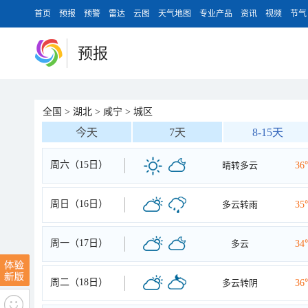
首页
预报
预警
雷达
云图
天气地图
专业产品
资讯
视频
节气
预报
全国
>
湖北
>
咸宁
>
城区
今天
7天
8-15天
周六（15日）
晴转多云
36
周日（16日）
多云转雨
35
周一（17日）
多云
34
周二（18日）
多云转阴
36