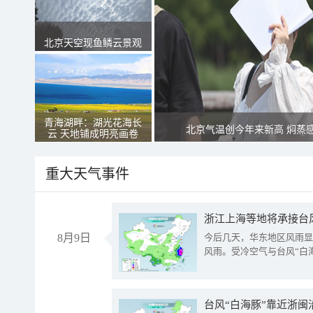
北京天空现鱼鳞云景观
青海湖畔：湖光花海长
北京气温创今年来新高 焖蒸
云 天地铺成明亮画卷
重大天气事件
浙江上海等地将承接台风
8月9日
今后几天，华东地区风雨显
风雨。受冷空气与台风“白
台风“白海豚”靠近浙闽