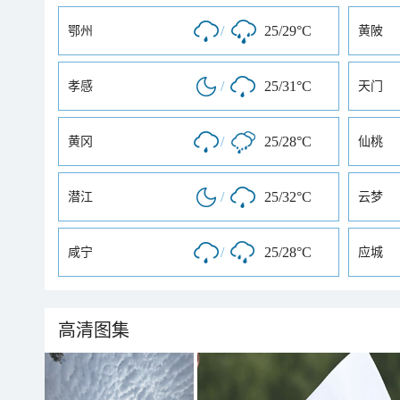
/
25/29°C
鄂州
黄陂
/
25/31°C
孝感
天门
/
25/28°C
黄冈
仙桃
/
25/32°C
潜江
云梦
/
25/28°C
咸宁
应城
高清图集