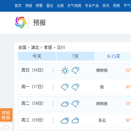
首页
预报
预警
雷达
云图
天气地图
专业产品
资讯
视频
节气
预报
全国
>
湖北
>
孝感
>
汉川
今天
7天
8-15天
周日（16日）
晴转雨
32
周一（17日）
雨
36
周二（18日）
阴转雨
35
周三（19日）
多云
36