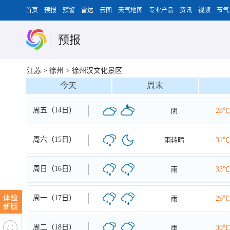
首页
预报
预警
雷达
云图
天气地图
专业产品
资讯
视频
节气
预报
江苏
>
徐州
>
徐州汉文化景区
今天
周末
周五（14日）
阴
28℃
周六（15日）
雨转晴
31℃
周日（16日）
雨
33℃
周一（17日）
雨
29℃
周二（18日）
雨
30℃