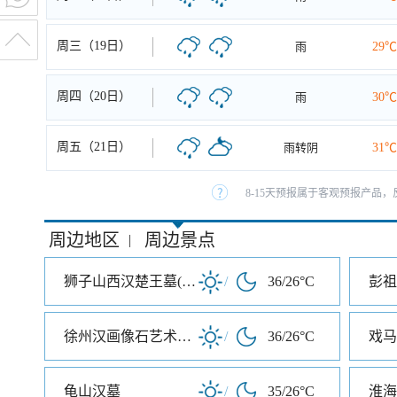
周三（19日）
雨
29℃
周四（20日）
雨
30℃
周五（21日）
雨转阴
31℃
8-15天预报属于客观预报产品，
周边地区
周边景点
|
狮子山西汉楚王墓(陪葬兵马俑坑
/
36/26°C
彭祖
徐州汉画像石艺术馆北馆
/
36/26°C
戏马
龟山汉墓
/
35/26°C
淮海