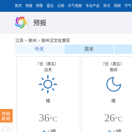
首页
预报
预警
雷达
云图
天气地图
专业产品
资讯
视频
节气
预报
江苏
>
徐州
>
徐州汉文化景区
今天
周末
7日（周五）
7日（周五）
白天
夜间
晴
晴
36
26
°C
°C
<3级
<3级