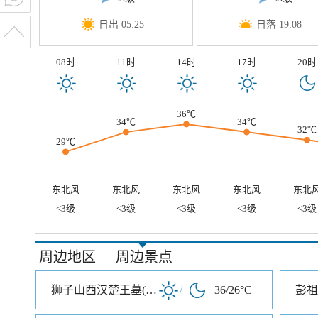
日出 05:25
日落 19:08
08时
11时
14时
17时
20时
36℃
34℃
34℃
32℃
29℃
东北风
东北风
东北风
东北风
东北
<3级
<3级
<3级
<3级
<3级
周边地区
周边景点
|
狮子山西汉楚王墓(陪葬兵马俑坑
/
36/26°C
彭祖