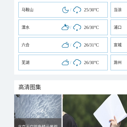
/
25/30°C
马鞍山
当涂
/
26/30°C
溧水
浦口
/
26/31°C
六合
宣城
/
26/30°C
芜湖
滁州
高清图集
北京天空现鱼鳞云景观