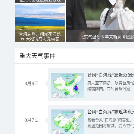
青海湖畔：湖光花海长
北京气温创今年来新高 焖蒸
云 天地铺成明亮画卷
重大天气事件
台风“白海豚”靠近浙闽
8月8日
周末至下周初，随着台风“
续强降雨。同时暑热消减，
台风“白海豚”靠近华东
8月7日
随着台风“白海豚”的靠近
高温范围将缩减，受冷空气