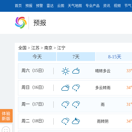
首页
预报
预警
雷达
云图
天气地图
专业产品
资讯
视频
节气
预报
全国
>
江苏
>
南京
>
江宁
今天
7天
8-15天
周六（15日）
晴转多云
33
周日（16日）
多云转雨
34
周一（17日）
雨
31
周二（18日）
雨转阴
34