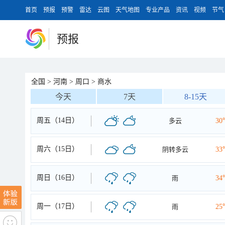
首页
预报
预警
雷达
云图
天气地图
专业产品
资讯
视频
节气
预报
全国
>
河南
>
周口
>
商水
今天
7天
8-15天
周五（14日）
多云
30
周六（15日）
阴转多云
33
周日（16日）
雨
34
周一（17日）
雨
25