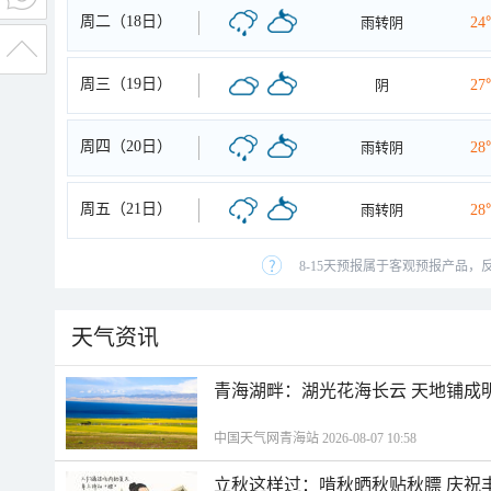
周二（18日）
雨转阴
24
周三（19日）
阴
27
周四（20日）
雨转阴
28
周五（21日）
雨转阴
28
8-15天预报属于客观预报产品，
天气资讯
青海湖畔：湖光花海长云 天地铺成
中国天气网青海站 2026-08-07 10:58
立秋这样过：啃秋晒秋贴秋膘 庆祝