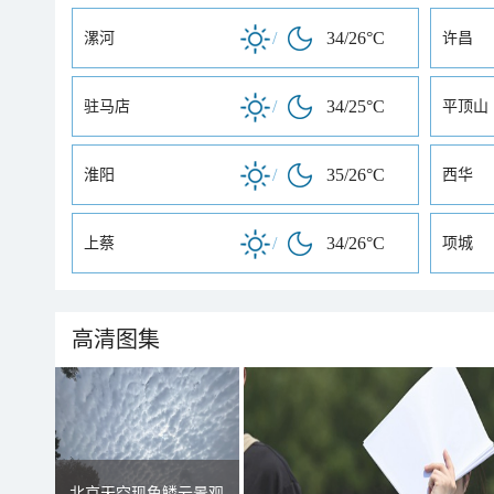
/
34/26°C
漯河
许昌
/
34/25°C
驻马店
平顶山
/
35/26°C
淮阳
西华
/
34/26°C
上蔡
项城
高清图集
北京天空现鱼鳞云景观