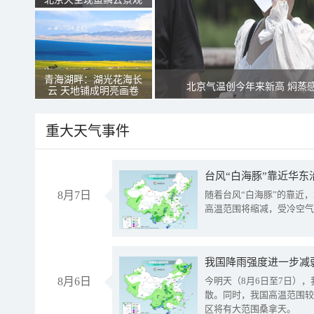
青海湖畔：湖光花海长
北京气温创今年来新高 焖蒸
云 天地铺成明亮画卷
重大天气事件
台风“白海豚”靠近华东
8月7日
随着台风“白海豚”的靠近
高温范围将缩减，受冷空气
8月6日
今明天（8月6日至7日）
散。同时，我国高温范围较
区将有大范围桑拿天。