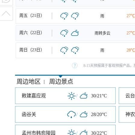
周五（21日）
雨
27℃
周六（22日）
雨转多云
27℃
周日（23日）
雨
28℃
8-15天预报属于客观预报产品，
周边地区
周边景点
|
敕建嘉应观
/
30/21°C
云台
函谷关
/
28/20°C
神农
孟州市韩愈陵园
/
30/22°C