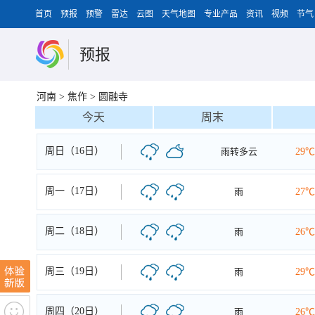
首页
预报
预警
雷达
云图
天气地图
专业产品
资讯
视频
节气
预报
河南
>
焦作
>
圆融寺
今天
周末
周日（16日）
雨转多云
29℃
周一（17日）
雨
27℃
周二（18日）
雨
26℃
周三（19日）
雨
29℃
周四（20日）
雨
26℃