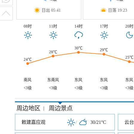
日出 05:41
日落 19:23
08时
11时
14时
17时
20时
30℃
29℃
28℃
25℃
24℃
南风
东南风
东风
东风
东风
<3级
<3级
<3级
<3级
<3级
周边地区
周边景点
|
敕建嘉应观
/
30/21°C
云台