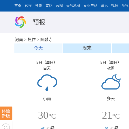
首页
预报
预警
雷达
云图
天气地图
专业产品
资讯
视频
节气
预报
河南
>
焦作
>
圆融寺
今天
周末
9日（周日）
9日（周日）
白天
夜间
小雨
多云
30
21
°C
°C
<3级
<3级