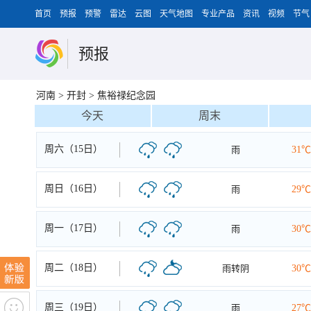
首页
预报
预警
雷达
云图
天气地图
专业产品
资讯
视频
节气
预报
河南
>
开封
>
焦裕禄纪念园
今天
周末
周六（15日）
雨
31℃
周日（16日）
雨
29℃
周一（17日）
雨
30℃
周二（18日）
雨转阴
30℃
周三（19日）
雨
27℃