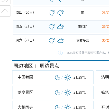
周四（20日）
雨
26℃
周五（21日）
雨转阴
26℃
周六（22日）
雨转多云
30℃
8-15天预报属于客观预报产品，
周边地区
周边景点
|
中国翰园
/
21/29°C
清明
龙亭景区
/
21/29°C
铁塔
大相国寺
/
21/29°C
开封