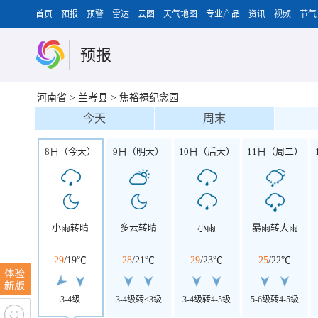
首页
预报
预警
雷达
云图
天气地图
专业产品
资讯
视频
节气
预报
河南省
>
兰考县
>
焦裕禄纪念园
今天
周末
8日（今天）
9日（明天）
10日（后天）
11日（周二）
小雨转晴
多云转晴
小雨
暴雨转大雨
29
/
19℃
28
/
21℃
29
/
23℃
25
/
22℃
3-4级
3-4级转<3级
3-4级转4-5级
5-6级转4-5级