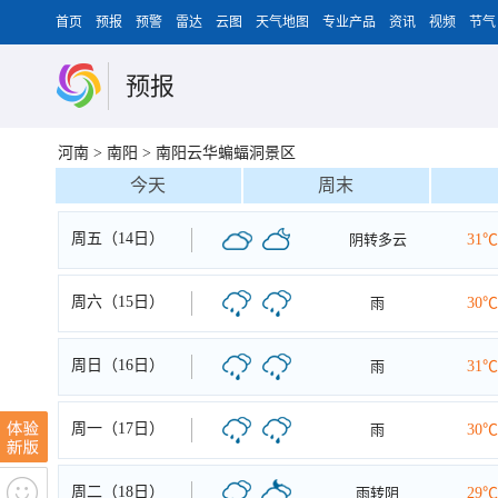
首页
预报
预警
雷达
云图
天气地图
专业产品
资讯
视频
节气
预报
河南
>
南阳
>
南阳云华蝙蝠洞景区
今天
周末
周五（14日）
阴转多云
31℃
周六（15日）
雨
30℃
周日（16日）
雨
31℃
周一（17日）
雨
30℃
周二（18日）
雨转阴
29℃