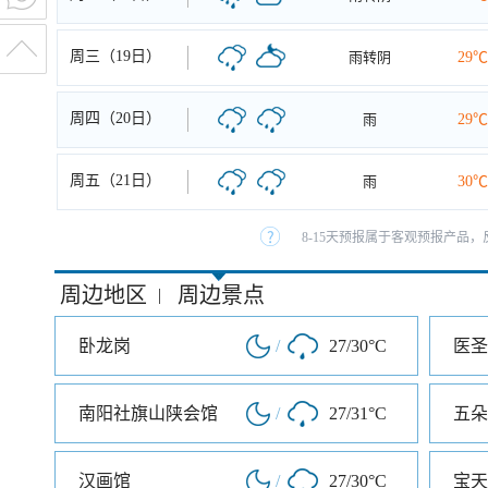
周三（19日）
雨转阴
29℃
周四（20日）
雨
29℃
周五（21日）
雨
30℃
8-15天预报属于客观预报产品，
周边地区
周边景点
|
卧龙岗
/
27/30°C
医圣
南阳社旗山陕会馆
/
27/31°C
五朵
汉画馆
/
27/30°C
宝天