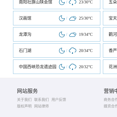
南阳社旗山陕会馆
/
23/30°C
五朵
汉画馆
/
25/30°C
宝天
龙潭沟
/
19/34°C
鹳河
石门湖
/
20/34°C
香严
中国西峡恐龙遗迹园
/
20/32°C
花洲
网站服务
营销
关于我们
联系我们
用户反馈
商务合
版权声明
网站律师
媒资合