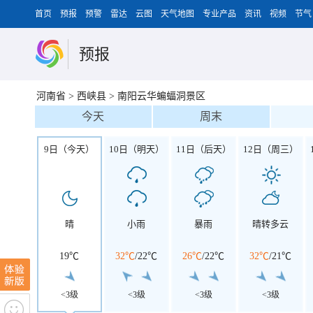
首页
预报
预警
雷达
云图
天气地图
专业产品
资讯
视频
节气
预报
河南省
>
西峡县
>
南阳云华蝙蝠洞景区
今天
周末
9日（今天）
10日（明天）
11日（后天）
12日（周三）
晴
小雨
暴雨
晴转多云
19℃
32℃
/
22℃
26℃
/
22℃
32℃
/
21℃
<3级
<3级
<3级
<3级