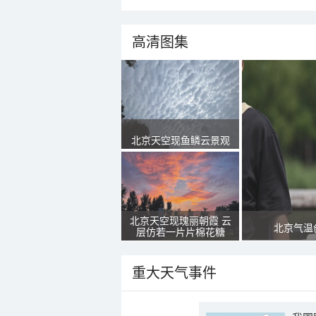
高清图集
北京天空现鱼鳞云景观
北京天空现瑰丽朝霞 云
北京气温
层仿若一片片棉花糖
重大天气事件