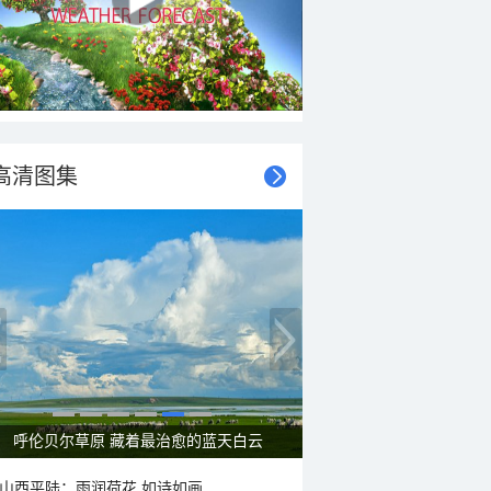
高清图集
呼伦贝尔草原 藏着最治愈的蓝天白云
山西平陆：雨润荷花 如诗如画