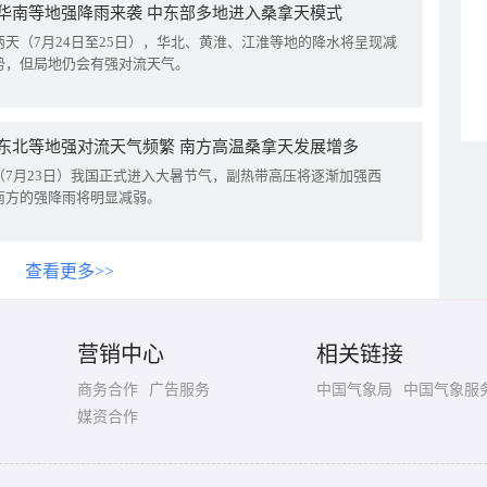
华南等地强降雨来袭 中东部多地进入桑拿天模式
两天（7月24日至25日），华北、黄淮、江淮等地的降水将呈现减
势，但局地仍会有强对流天气。
东北等地强对流天气频繁 南方高温桑拿天发展增多
（7月23日）我国正式进入大暑节气，副热带高压将逐渐加强西
南方的强降雨将明显减弱。
查看更多>>
营销中心
相关链接
商务合作
广告服务
中国气象局
中国气象服
媒资合作