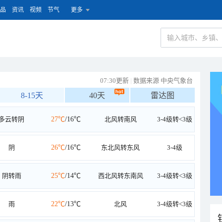
品
资讯
视频
节气
更多
07:30更新
|
数据来源 中央气象台
8-15天
40天
雷达图
多云转阴
27℃
/16℃
北风转南风
3-4级转<3级
阴
26℃
/16℃
东北风转东风
3-4级
阴转雨
25℃
/14℃
西北风转东南风
3-4级转<3级
雨
22℃
/13℃
北风
3-4级转<3级