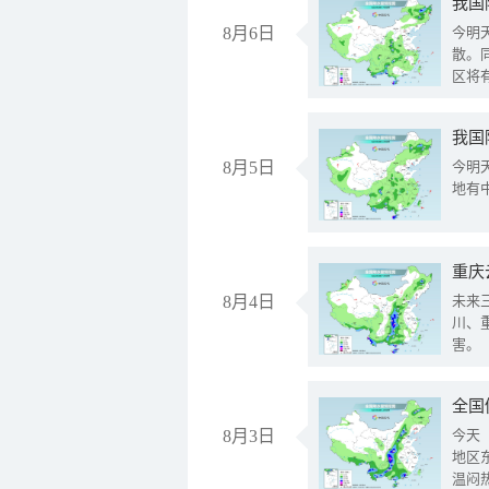
8月6日
今明
散。
区将
我国
8月5日
今明
地有
重庆
8月4日
未来
川、
害。
全国
8月3日
今天
地区
温闷