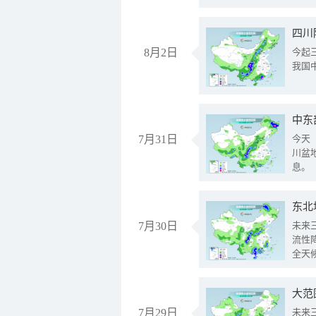
8月2日
今起
我国
中东
7月31日
今天
川盆
息。
东北
7月30日
未来
流性
全天
大范
7月29日
未来