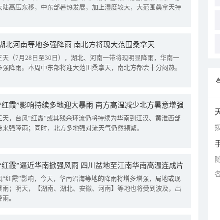
大陆高压东移，中东部暑热发展，加上湿度较大，大范围桑拿天持
湖北河南等地多强降雨 南北方将现大范围桑拿天
三天（7月28日至30日），湖北、河南一带将现明显降雨，华南一
多强降雨。本周中东部将迎大范围桑拿天，南北方都会十分闷热。
“红霞”影响持续多地迎大暴雨 南方高温减少北方暑意增强
三天，台风“红霞”或其残余环流仍将持续为华南到江汉、黄淮西部
拨
带来强降雨；同时，北方多地强对流天气仍然频繁。
“红霞”逼近华南掀强风雨 四川盆地至江南华南高温连成片
风“红霞”影响，今天，华南沿海等地的降雨将增多增强，局地或现
暴雨；明天，【湖南、湖北、安徽、河南】等地也将受到波及，出
降雨。