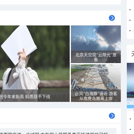
北京天空现“云隙光”景
象
台风“白海豚”逼近 游客
创今年来新高 焖蒸感不下线
从南麂岛撤离上岸