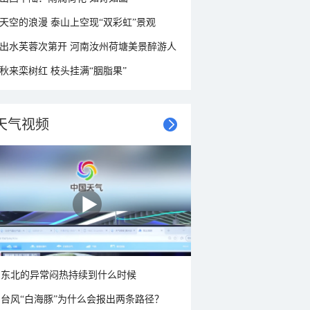
天空的浪漫 泰山上空现“双彩虹”景观
出水芙蓉次第开 河南汝州荷塘美景醉游人
秋来栾树红 枝头挂满“胭脂果”
天气视频
东北的异常闷热持续到什么时候
台风“白海豚”为什么会报出两条路径？