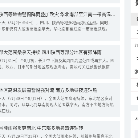
四川陕西等地需警惕降雨叠加致灾 华北南部至江南一带高温频现
三天（8月2日至4日），四川、陕西等地多地雨势仍猛烈。同时，
中东部仍有大范围高温桑拿天，华北南部至江南一带高温频现。
部大范围桑拿天持续 四川陕西等部分地区有强降雨
（7月31日）至8月初，长江中下游及其周围高温范围或再扩大。四
地、陕西、甘肃的部分地区或现强降雨，需及时关注预警预报信
地区高温发展需警惕强对流 南方多地昼夜连轴热
三天（7月30日至8月1日），全国大范围降雨持续，东北地区多对
降水。同时，从华北到华南将现大范围桑拿天，南方不少地方闷热
候在线。
围降雨将贯穿南北 中东部多地暑热连轴转
三天（7月29日至31日），全国大部雨水在线，随着副热带高压北