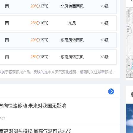
雨
20℃
/13℃
北风转西南风
<3级
雨
23℃
/16℃
东风
<3级
雨
29℃
/19℃
东南风转南风
<3级
雨
28℃
/18℃
东南风转东风
<3级
预报属于客观预报产品，反映的是未来天气变化趋势、请随时关注最新预报.....
北方向快速移动 未来对我国无影响
:22
京高温闷热持续 最高气温可达36℃