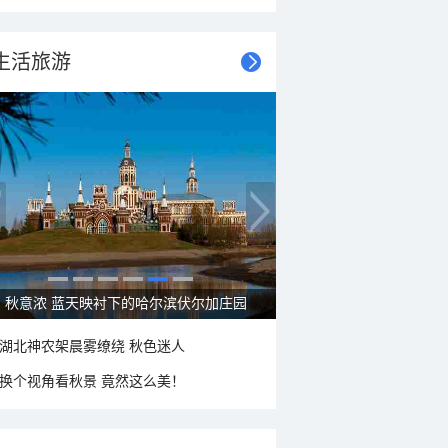
生活旅游
秋意浓 蓝天映衬下的哈尔滨伏尔加庄园
湖北神农架晨雾缭绕 秋色迷人
换个视角看秋景 竟然这么美！