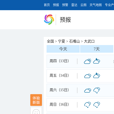
首页
预报
预警
雷达
云图
天气地图
专业产
预报
全国
>
宁夏
>
石嘴山
>
大武口
今天
7天
周四（13日）
周五（14日）
周六（15日）
周日（16日）