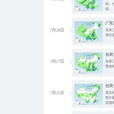
抬、
续。
广东
7月28日
未来
带仍
台风
7月27日
未来
等地
台风
7月25日
受台
特大
现强