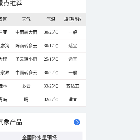
景点推荐
景区
天气
气温
旅游指数
三亚
中雨转大雨
30/25℃
一般
九寨沟
阵雨转多云
30/17℃
适宜
大理
多云转小雨
25/15℃
适宜
张家界
中雨转多云
30/22℃
一般
桂林
多云
33/25℃
较适宜
青岛
晴
32/27℃
适宜
气象产品
全国降水量预报