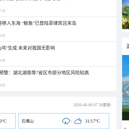
:10
日将移入东海 “鲸鱼”已登陆菲律宾吕宋岛
:05
灿鸿”生成 未来对我国无影响
:30
预警：湖北湖南等7省区市部分地区风险较高
:05
2026-08-06 07:30更新
19°C
/
31/17°C
石嘴山