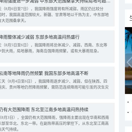
我国降雨强度进一步减弱 中东部大范围桑拿天持续局地可超38℃
天（8月6日至7日），我国降雨强度将有所减弱，雨区仍比较分
同时，我国高温范围较大，新疆、甘肃等地以干热为主，中东部地
有大范围桑拿天。
降雨整体减少减弱 东部多地高温闷热盛行
天（8月5日至6日），我国降雨将总体减少、减弱，西南、东北等
中到大雨，局地暴雨，海南岛强降雨频繁，或有大暴雨现身。
云南等地降雨仍然频繁 我国东部多地高温不断
三天（8月4日至6日），我国降雨逐步减少、减弱，但在陕西、四
重庆、贵州等地仍然降雨频繁，需防范连续降雨可能引发的次生灾
仍有大范围降雨 东北至江南多地高温闷热持续
（8月3日），全国仍有大范围降雨，强降雨主要出现在华南和西南
东部至华北、东北一带。在副热带高压的掌控下，从东北至江南高
热天气持续。