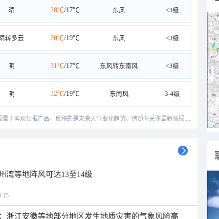
晴
28℃
/17℃
东风
<3级
晴转多云
30℃
/19℃
东风
<3级
阴
31℃
/17℃
东风转东南风
<3级
阴
32℃
/19℃
东南风
3-4级
预报属于客观预报产品，反映的是未来天气变化趋势、请随时关注最新预报.....
州湾等地阵风可达13至14级
:15
：浙江安徽等地部分地区发生地质灾害的气象风险高