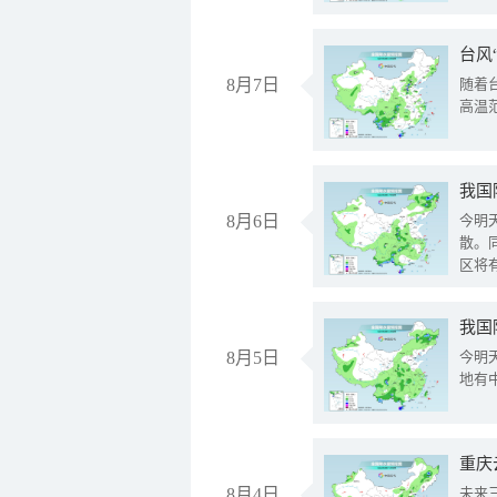
台风
8月7日
随着
高温
8月6日
今明
散。
区将
我国
8月5日
今明
地有
重庆
8月4日
未来