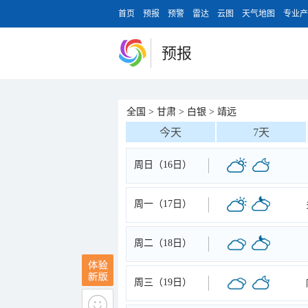
首页
预报
预警
雷达
云图
天气地图
专业产
预报
全国
>
甘肃
>
白银
>
靖远
今天
7天
周日（16日）
周一（17日）
周二（18日）
周三（19日）