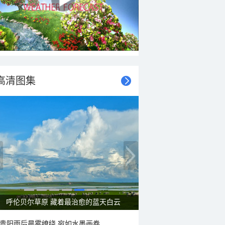
高清图集
呼伦贝尔草原 藏着最治愈的蓝天白云
贵阳雨后晨雾缭绕 宛如水墨画卷