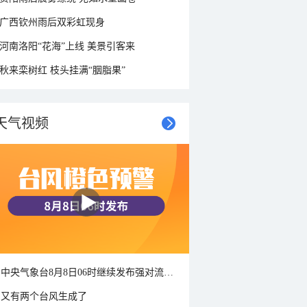
广西钦州雨后双彩虹现身
河南洛阳“花海”上线 美景引客来
秋来栾树红 枝头挂满“胭脂果”
天气视频
中央气象台8月8日06时继续发布强对流天气蓝色预警
又有两个台风生成了