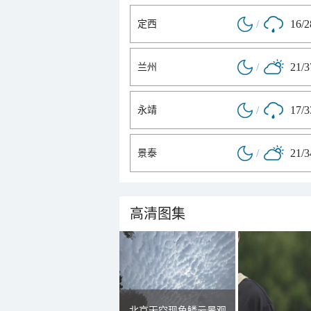
/
16/
定西
/
21/
兰州
/
17/
永靖
/
21/
景泰
高清图集
北京天空现鱼鳞云景观