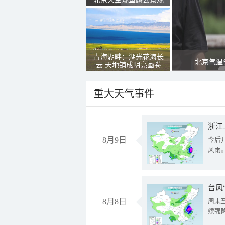
青海湖畔：湖光花海长
北京气温
云 天地铺成明亮画卷
重大天气事件
浙江
8月9日
今后
风雨
台风
8月8日
周末
续强