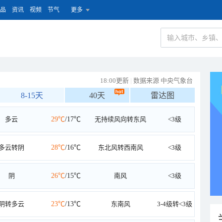
品
资讯
视频
节气
更多
18:00更新
|
数据来源 中央气象台
8-15天
40天
雷达图
多云
29℃
/17℃
无持续风向转东风
<3级
多云转阴
28℃
/16℃
东北风转西南风
<3级
阴
26℃
/15℃
南风
<3级
阴转多云
23℃
/13℃
东南风
3-4级转<3级