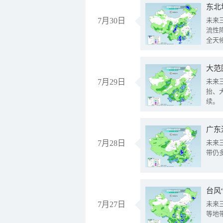
东北
7月30日
未来
流性
全天
大范
7月29日
未来
抬、
续。
广东
7月28日
未来
带仍
台风
7月27日
未来
等地