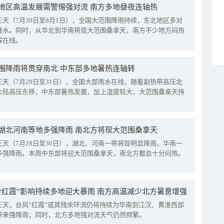
地区高温发展需警惕强对流 南方多地昼夜连轴热
三天（7月30日至8月1日），全国大范围降雨持续，东北地区多对
降水。同时，从华北到华南将现大范围桑拿天，南方不少地方闷热
候在线。
围降雨将贯穿南北 中东部多地暑热连轴转
三天（7月29日至31日），全国大部雨水在线，随着副热带高压北
大陆高压东移，中东部暑热发展，加上湿度较大，大范围桑拿天持
湖北河南等地多强降雨 南北方将现大范围桑拿天
三天（7月28日至30日），湖北、河南一带将现明显降雨，华南一
多强降雨。本周中东部将迎大范围桑拿天，南北方都会十分闷热。
“红霞”影响持续多地迎大暴雨 南方高温减少北方暑意增强
三天，台风“红霞”或其残余环流仍将持续为华南到江汉、黄淮西部
带来强降雨；同时，北方多地强对流天气仍然频繁。