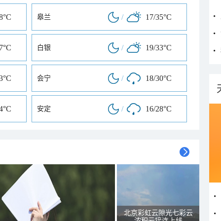
28°C
/
17/35°C
皋兰
37°C
/
19/33°C
白银
33°C
/
18/30°C
会宁
34°C
/
16/28°C
安定
北京彩虹云隙光七彩云
浓积云接连上线