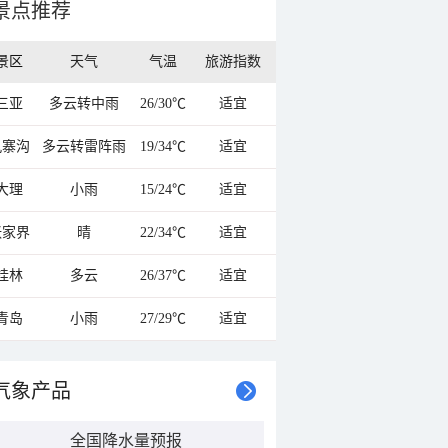
景点推荐
景区
天气
气温
旅游指数
三亚
多云转中雨
26/30℃
适宜
九寨沟
多云转雷阵雨
19/34℃
适宜
大理
小雨
15/24℃
适宜
张家界
晴
22/34℃
适宜
桂林
多云
26/37℃
适宜
青岛
小雨
27/29℃
适宜
气象产品
全国降水量预报