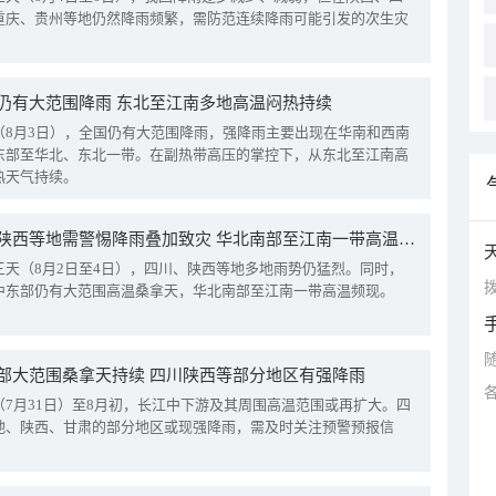
重庆、贵州等地仍然降雨频繁，需防范连续降雨可能引发的次生灾
仍有大范围降雨 东北至江南多地高温闷热持续
（8月3日），全国仍有大范围降雨，强降雨主要出现在华南和西南
东部至华北、东北一带。在副热带高压的掌控下，从东北至江南高
热天气持续。
四川陕西等地需警惕降雨叠加致灾 华北南部至江南一带高温频现
三天（8月2日至4日），四川、陕西等地多地雨势仍猛烈。同时，
拨
中东部仍有大范围高温桑拿天，华北南部至江南一带高温频现。
部大范围桑拿天持续 四川陕西等部分地区有强降雨
（7月31日）至8月初，长江中下游及其周围高温范围或再扩大。四
地、陕西、甘肃的部分地区或现强降雨，需及时关注预警预报信