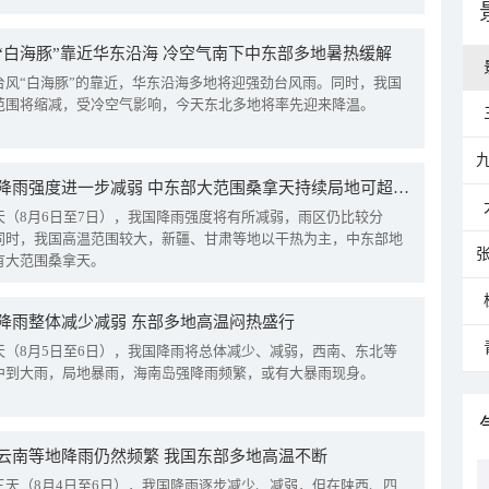
“白海豚”靠近华东沿海 冷空气南下中东部多地暑热缓解
台风“白海豚”的靠近，华东沿海多地将迎强劲台风雨。同时，我国
范围将缩减，受冷空气影响，今天东北多地将率先迎来降温。
我国降雨强度进一步减弱 中东部大范围桑拿天持续局地可超38℃
天（8月6日至7日），我国降雨强度将有所减弱，雨区仍比较分
同时，我国高温范围较大，新疆、甘肃等地以干热为主，中东部地
有大范围桑拿天。
降雨整体减少减弱 东部多地高温闷热盛行
天（8月5日至6日），我国降雨将总体减少、减弱，西南、东北等
中到大雨，局地暴雨，海南岛强降雨频繁，或有大暴雨现身。
云南等地降雨仍然频繁 我国东部多地高温不断
三天（8月4日至6日），我国降雨逐步减少、减弱，但在陕西、四