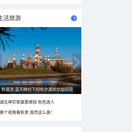
生活旅游
秋意浓 蓝天映衬下的哈尔滨伏尔加庄园
湖北神农架晨雾缭绕 秋色迷人
换个视角看秋景 竟然这么美！