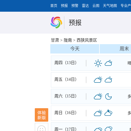
首页
预报
预警
雷达
云图
天气地图
专业产
预报
甘肃
>
陇南
>
西狭风景区
今天
周末
周四（13日）
周五（14日）
周六（15日）
周日（16日）
周一（17日）