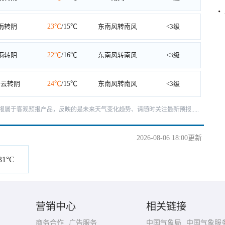
雨转阴
23℃
/15℃
东南风转南风
<3级
雨转阴
22℃
/16℃
东南风转南风
<3级
多云转阴
24℃
/15℃
东南风转南风
<3级
天预报属于客观预报产品，反映的是未来天气变化趋势、请随时关注最新预报.....
2026-08-06 18:00更新
31°C
营销中心
相关链接
商务合作
广告服务
中国气象局
中国气象服