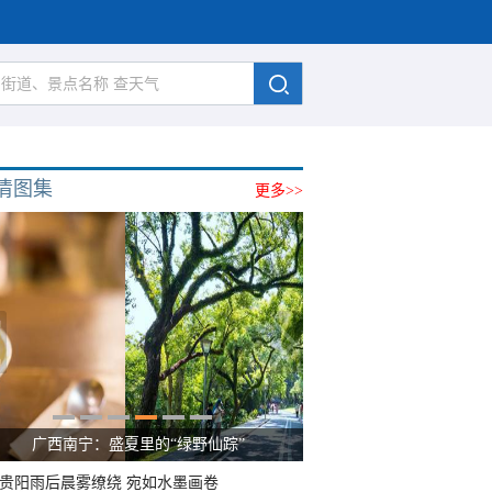
清图集
更多>>
广西南宁：盛夏里的“绿野仙踪”
贵阳雨后晨雾缭绕 宛如水墨画卷