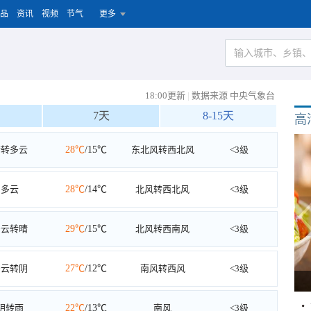
品
资讯
视频
节气
更多
18:00更新
|
数据来源 中央气象台
7天
8-15天
高
晴转多云
28℃
/15℃
东北风转西北风
<3级
多云
28℃
/14℃
北风转西北风
<3级
多云转晴
29℃
/15℃
北风转西南风
<3级
多云转阴
27℃
/12℃
南风转西风
<3级
阴转雨
22℃
/13℃
南风
<3级