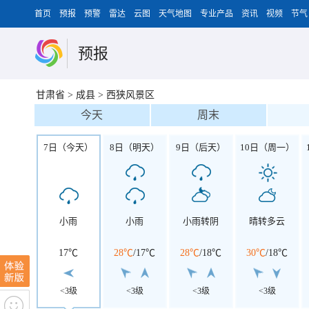
首页
预报
预警
雷达
云图
天气地图
专业产品
资讯
视频
节气
预报
甘肃省
>
成县
>
西狭风景区
今天
周末
7日（今天）
8日（明天）
9日（后天）
10日（周一）
小雨
小雨
小雨转阴
晴转多云
17℃
28℃
/
17℃
28℃
/
18℃
30℃
/
18℃
<3级
<3级
<3级
<3级