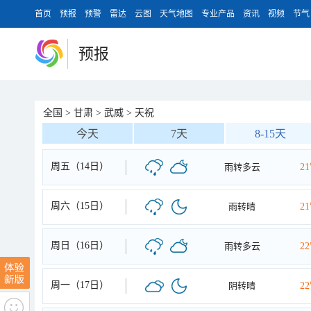
首页
预报
预警
雷达
云图
天气地图
专业产品
资讯
视频
节气
预报
全国
>
甘肃
>
武威
>
天祝
今天
7天
8-15天
周五（14日）
雨转多云
2
周六（15日）
雨转晴
2
周日（16日）
雨转多云
2
周一（17日）
阴转晴
2