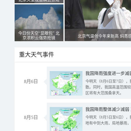
今日份天空“显眼包” 北
北京气温创今年来新高 焖蒸
京浓积云强势抢镜
重大天气事件
8月6日
今明天（8月6日至7日）
散。同时，我国高温范围较
区将有大范围桑拿天。
我国降雨整体减少减弱
8月5日
今明天（8月5日至6日）
地有中到大雨，局地暴雨，