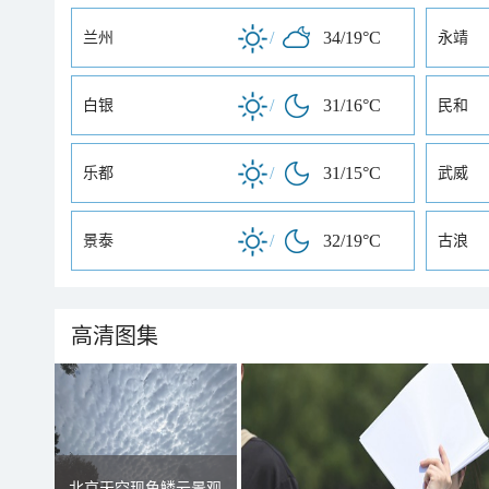
/
34/19°C
兰州
永靖
/
31/16°C
白银
民和
/
31/15°C
乐都
武威
/
32/19°C
景泰
古浪
高清图集
北京天空现鱼鳞云景观