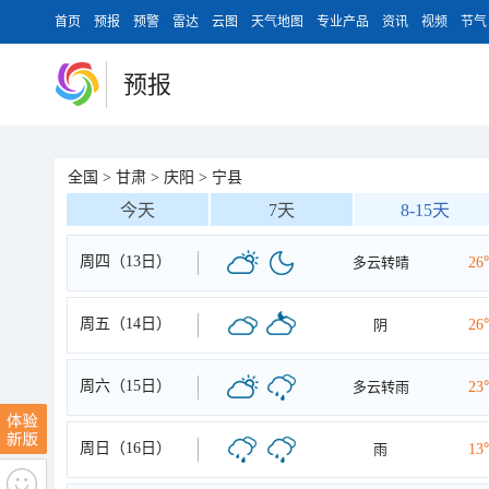
首页
预报
预警
雷达
云图
天气地图
专业产品
资讯
视频
节气
预报
全国
>
甘肃
>
庆阳
>
宁县
今天
7天
8-15天
周四（13日）
多云转晴
26
周五（14日）
阴
26
周六（15日）
多云转雨
23
周日（16日）
雨
13