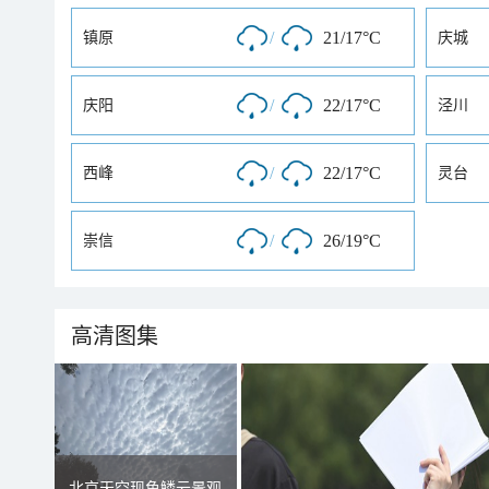
/
21/17°C
镇原
庆城
/
22/17°C
庆阳
泾川
/
22/17°C
西峰
灵台
/
26/19°C
崇信
高清图集
北京天空现鱼鳞云景观