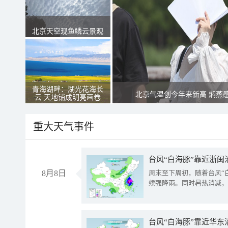
北京天空现鱼鳞云景观
青海湖畔：湖光花海长
北京气温创今年来新高 焖蒸
云 天地铺成明亮画卷
重大天气事件
台风“白海豚”靠近浙闽
8月8日
周末至下周初，随着台风“
续强降雨。同时暑热消减，
台风“白海豚”靠近华东