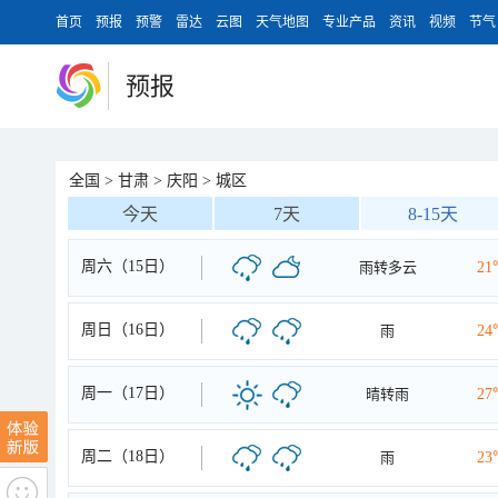
首页
预报
预警
雷达
云图
天气地图
专业产品
资讯
视频
节气
预报
全国
>
甘肃
>
庆阳
>
城区
今天
7天
8-15天
周六（15日）
雨转多云
21
周日（16日）
雨
24
周一（17日）
晴转雨
27
周二（18日）
雨
23