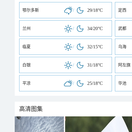
/
29/18°C
鄂尔多斯
定西
/
34/20°C
兰州
武都
/
32/15°C
临夏
乌海
/
31/18°C
白银
阿左旗
/
25/18°C
平凉
华池
高清图集